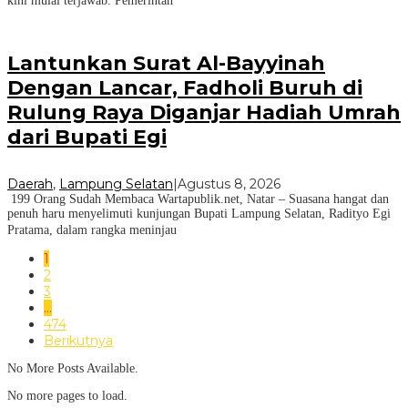
kini mulai terjawab. Pemerintah
Lantunkan Surat Al-Bayyinah
Dengan Lancar, Fadholi Buruh di
Rulung Raya Diganjar Hadiah Umrah
dari Bupati Egi
Daerah
,
Lampung Selatan
|
Agustus 8, 2026
199 Orang Sudah Membaca Wartapublik.net, Natar – Suasana hangat dan
penuh haru menyelimuti kunjungan Bupati Lampung Selatan, Radityo Egi
Pratama, dalam rangka meninjau
1
2
3
…
474
Berikutnya
No More Posts Available.
No more pages to load.