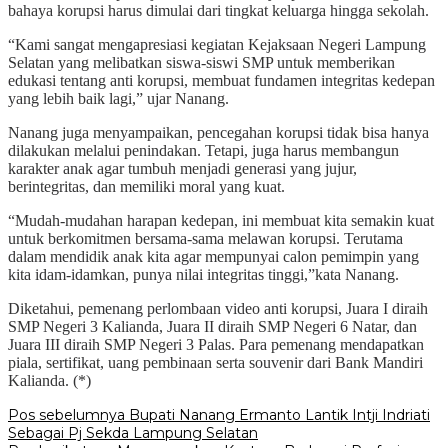
bahaya korupsi harus dimulai dari tingkat keluarga hingga sekolah.
“Kami sangat mengapresiasi kegiatan Kejaksaan Negeri Lampung
Selatan yang melibatkan siswa-siswi SMP untuk memberikan
edukasi tentang anti korupsi, membuat fundamen integritas kedepan
yang lebih baik lagi,” ujar Nanang.
Nanang juga menyampaikan, pencegahan korupsi tidak bisa hanya
dilakukan melalui penindakan. Tetapi, juga harus membangun
karakter anak agar tumbuh menjadi generasi yang jujur,
berintegritas, dan memiliki moral yang kuat.
“Mudah-mudahan harapan kedepan, ini membuat kita semakin kuat
untuk berkomitmen bersama-sama melawan korupsi. Terutama
dalam mendidik anak kita agar mempunyai calon pemimpin yang
kita idam-idamkan, punya nilai integritas tinggi,”kata Nanang.
Diketahui, pemenang perlombaan video anti korupsi, Juara I diraih
SMP Negeri 3 Kalianda, Juara II diraih SMP Negeri 6 Natar, dan
Juara III diraih SMP Negeri 3 Palas. Para pemenang mendapatkan
piala, sertifikat, uang pembinaan serta souvenir dari Bank Mandiri
Kalianda. (*)
Navigasi
Pos sebelumnya
Bupati Nanang Ermanto Lantik Intji Indriati
Sebagai Pj Sekda Lampung Selatan