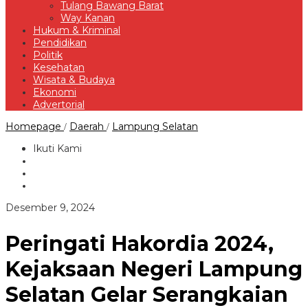
Tulang Bawang Barat
Way Kanan
Hukum & Kriminal
Pendidikan
Politik
Kesehatan
Wisata & Budaya
Ekonomi
Advertorial
Peringati
Homepage
Daerah
Lampung Selatan
/
/
Hakordia
2024,
Ikuti Kami
Kejaksaan
Negeri
Lampung
Selatan
Gelar
oleh
Desember 9, 2024
Serangkaian
Redaksi
Kegiatan
Peringati Hakordia 2024,
Kejaksaan Negeri Lampung
Selatan Gelar Serangkaian