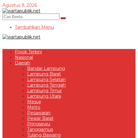
Lewati
Agustus 9, 2026
ke
konten
Tambahkan Menu
Pojok Terkini
Nasional
Daerah
Bandar Lampung
Lampung Barat
Lampung Selatan
Lampung Tengah
Lampung Timur
Lampung Utara
Mesuji
Metro
Pesawaran
Pesisir Barat
Pringsewu
Tanggamus
Tulang Bawang