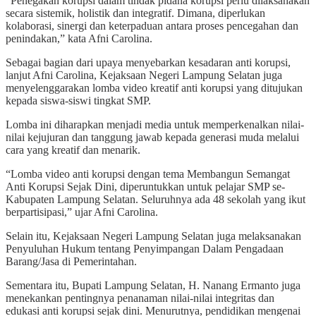
“Penegakan korupsi dalam tindak pidana korupsi perlu dilaksanakan
secara sistemik, holistik dan integratif. Dimana, diperlukan
kolaborasi, sinergi dan keterpaduan antara proses pencegahan dan
penindakan,” kata Afni Carolina.
Sebagai bagian dari upaya menyebarkan kesadaran anti korupsi,
lanjut Afni Carolina, Kejaksaan Negeri Lampung Selatan juga
menyelenggarakan lomba video kreatif anti korupsi yang ditujukan
kepada siswa-siswi tingkat SMP.
Lomba ini diharapkan menjadi media untuk memperkenalkan nilai-
nilai kejujuran dan tanggung jawab kepada generasi muda melalui
cara yang kreatif dan menarik.
“Lomba video anti korupsi dengan tema Membangun Semangat
Anti Korupsi Sejak Dini, diperuntukkan untuk pelajar SMP se-
Kabupaten Lampung Selatan. Seluruhnya ada 48 sekolah yang ikut
berpartisipasi,” ujar Afni Carolina.
Selain itu, Kejaksaan Negeri Lampung Selatan juga melaksanakan
Penyuluhan Hukum tentang Penyimpangan Dalam Pengadaan
Barang/Jasa di Pemerintahan.
Sementara itu, Bupati Lampung Selatan, H. Nanang Ermanto juga
menekankan pentingnya penanaman nilai-nilai integritas dan
edukasi anti korupsi sejak dini. Menurutnya, pendidikan mengenai