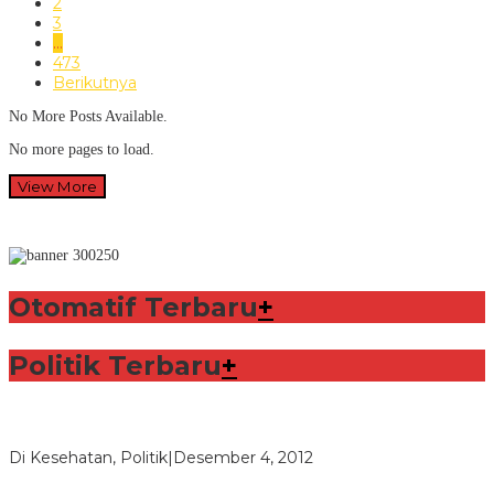
2
3
…
473
Berikutnya
No More Posts Available.
No more pages to load.
View More
Otomatif Terbaru
+
Politik Terbaru
+
Lorenzo Sabet Penghargaan Khusus dalam Acara FIM
Di Kesehatan, Politik
|
Desember 4, 2012