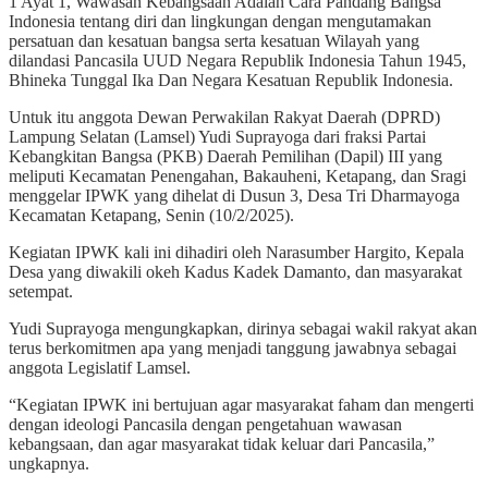
1 Ayat 1, Wawasan Kebangsaan Adalah Cara Pandang Bangsa
Indonesia tentang diri dan lingkungan dengan mengutamakan
persatuan dan kesatuan bangsa serta kesatuan Wilayah yang
dilandasi Pancasila UUD Negara Republik Indonesia Tahun 1945,
Bhineka Tunggal Ika Dan Negara Kesatuan Republik Indonesia.
Untuk itu anggota Dewan Perwakilan Rakyat Daerah (DPRD)
Lampung Selatan (Lamsel) Yudi Suprayoga dari fraksi Partai
Kebangkitan Bangsa (PKB) Daerah Pemilihan (Dapil) III yang
meliputi Kecamatan Penengahan, Bakauheni, Ketapang, dan Sragi
menggelar IPWK yang dihelat di Dusun 3, Desa Tri Dharmayoga
Kecamatan Ketapang, Senin (10/2/2025).
Kegiatan IPWK kali ini dihadiri oleh Narasumber Hargito, Kepala
Desa yang diwakili okeh Kadus Kadek Damanto, dan masyarakat
setempat.
Yudi Suprayoga mengungkapkan, dirinya sebagai wakil rakyat akan
terus berkomitmen apa yang menjadi tanggung jawabnya sebagai
anggota Legislatif Lamsel.
“Kegiatan IPWK ini bertujuan agar masyarakat faham dan mengerti
dengan ideologi Pancasila dengan pengetahuan wawasan
kebangsaan, dan agar masyarakat tidak keluar dari Pancasila,”
ungkapnya.