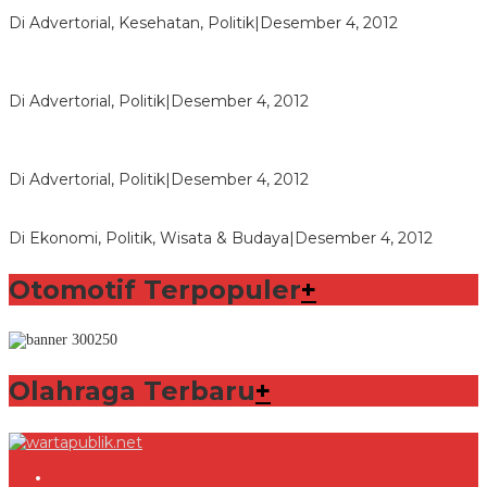
Seberapa Bahayanya Doping?
Di Advertorial, Kesehatan, Politik
|
Desember 4, 2012
Polri Masih Dalami Pengaduan Mantan Istri Bupati Aceng
Fikri
Di Advertorial, Politik
|
Desember 4, 2012
Bupati Aceng Fikri Minta Maaf Kepada Warga Garut dan
Rakyat Indonesia
Di Advertorial, Politik
|
Desember 4, 2012
Wafid Buka-bukaan Soal Proyek Tender Hambalang
Di Ekonomi, Politik, Wisata & Budaya
|
Desember 4, 2012
Otomotif Terpopuler
+
Olahraga Terbaru
+