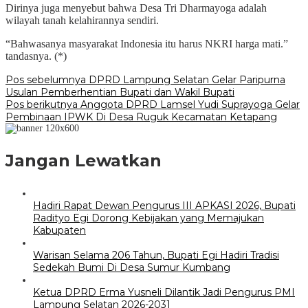
Dirinya juga menyebut bahwa Desa Tri Dharmayoga adalah
wilayah tanah kelahirannya sendiri.
“Bahwasanya masyarakat Indonesia itu harus NKRI harga mati.”
tandasnya. (*)
Navigasi
Pos sebelumnya
DPRD Lampung Selatan Gelar Paripurna
Usulan Pemberhentian Bupati dan Wakil Bupati
pos
Pos berikutnya
Anggota DPRD Lamsel Yudi Suprayoga Gelar
Pembinaan IPWK Di Desa Ruguk Kecamatan Ketapang
Jangan Lewatkan
Hadiri Rapat Dewan Pengurus III APKASI 2026, Bupati
Radityo Egi Dorong Kebijakan yang Memajukan
Kabupaten
Warisan Selama 206 Tahun, Bupati Egi Hadiri Tradisi
Sedekah Bumi Di Desa Sumur Kumbang
Ketua DPRD Erma Yusneli Dilantik Jadi Pengurus PMI
Lampung Selatan 2026-2031