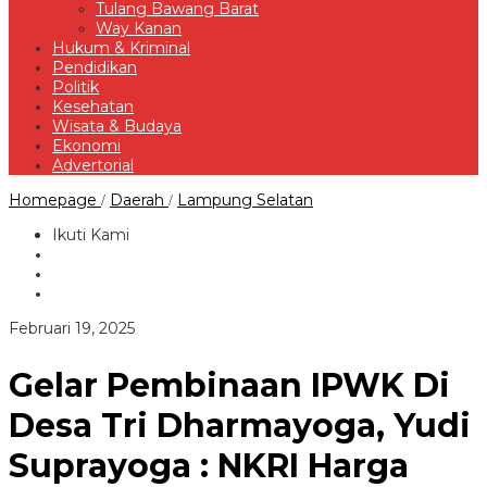
Tulang Bawang Barat
Way Kanan
Hukum & Kriminal
Pendidikan
Politik
Kesehatan
Wisata & Budaya
Ekonomi
Advertorial
Gelar
Homepage
Daerah
Lampung Selatan
/
/
Pembinaan
IPWK
Ikuti Kami
Di
Desa
Tri
Dharmayoga,
Yudi
oleh
Februari 19, 2025
Suprayoga
Redaksi
:
NKRI
Gelar Pembinaan IPWK Di
Harga
Mati
Desa Tri Dharmayoga, Yudi
Suprayoga : NKRI Harga