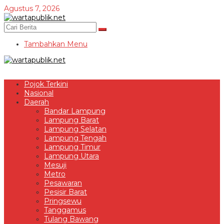
Lewati
Agustus 7, 2026
ke
konten
Tambahkan Menu
Pojok Terkini
Nasional
Daerah
Bandar Lampung
Lampung Barat
Lampung Selatan
Lampung Tengah
Lampung Timur
Lampung Utara
Mesuji
Metro
Pesawaran
Pesisir Barat
Pringsewu
Tanggamus
Tulang Bawang