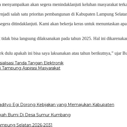
menyampaikan akan segera menindaklanjuti keluhan masyarakat terkait 
enjadi salah satu prioritas pembangunan di Kabupaten Lampung Selata
segera ditindaklanjuti. Kami akan bekerja keras untuk menuntaskan a
t tidak bisa langsung dilaksanakan pada tahun 2025. Hal ini dikarenak
k dulu apakah ini bisa saya laksanakan atau tahun berikutnya,” ujar Bu
lisasi Tanda Tangan Elektronik
i Tampung Aspirasi Masyarakat
Radityo Egi Dorong Kebijakan yang Memajukan Kabupaten
edekah Bumi Di Desa Sumur Kumbang
Lampung Selatan 2026-2031