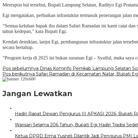
Merespon hal tersebut, Bupati Lampung Selatan, Radityo Egi Pratama 
Egi mengatakan, perbaikan infrastuktur termasuk penerangan jalan m
“Semua keluhan bapak ibu dalam Safari Ramadan ini kami catat dan 
tahun kedepan,” kata Bupati Egi.
Kendati demikian, lanjut Egi, pembangunan infrastuktur jalan tersebu
secara bertahap.
“Program kerja di 2025 ini bukan susunan Egi – Syaiful, maka saya ce
Navigasi
Pos sebelumnya
Dinas Kominfo Pemkab Lampung Selatan Sosia
Pos berikutnya
Safari Ramadan di Kecamatan Natar, Bupati Eg
pos
Jangan Lewatkan
Hadiri Rapat Dewan Pengurus III APKASI 2026, Bupati 
Warisan Selama 206 Tahun, Bupati Egi Hadiri Tradisi S
Ketua DPRD Erma Yusneli Dilantik Jadi Pengurus PMI 