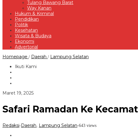
Tulang Bawang Barat
Way Kanan
Hukum & Kriminal
Pendidikan
Politik
Kesehatan
Wisata & Budaya
Ekonomi
Advertorial
Safari
Homepage
Daerah
Lampung Selatan
/
/
Ramadan
Ke
Ikuti Kami
Kecamatan
Jati
Agung,
Bupati
Egi
oleh
Maret 19, 2025
Tampung
Redaksi
Aspirasi
Masyarakat
Safari Ramadan Ke Kecamata
Redaksi
Daerah
Lampung Selatan
-
,
-
643 views