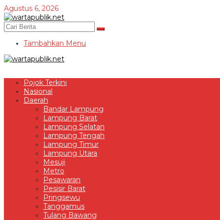
Lewati
Agustus 6, 2026
ke
konten
Tambahkan Menu
Pojok Terkini
Nasional
Daerah
Bandar Lampung
Lampung Barat
Lampung Selatan
Lampung Tengah
Lampung Timur
Lampung Utara
Mesuji
Metro
Pesawaran
Pesisir Barat
Pringsewu
Tanggamus
Tulang Bawang