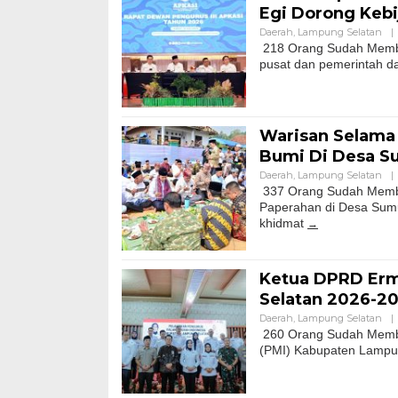
Egi Dorong Keb
Daerah
,
Lampung Selatan
|
218 Orang Sudah Membac
pusat dan pemerintah d
Warisan Selama 
Bumi Di Desa 
Daerah
,
Lampung Selatan
|
337 Orang Sudah Membac
Paperahan di Desa Sumu
khidmat
Ketua DPRD Erma
Selatan 2026-20
Daerah
,
Lampung Selatan
|
260 Orang Sudah Memba
(PMI) Kabupaten Lampun