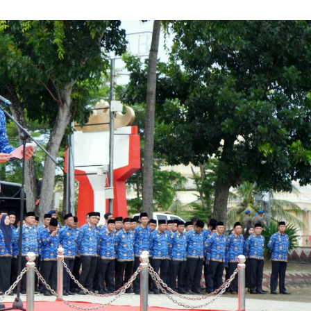
ukaan Soal Proyek
Lorenzo Sabet Penghargaan
alang
Khusus dalam Acara FIM
Wisata & Budaya
|
Desember
Di Kesehatan, Politik
|
Desember 4, 2012