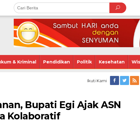
kum & Kriminal
Pendidikan
Politik
Kesehatan
Wis
n
Ikuti Kami
ra
n,
nan, Bupati Egi Ajak ASN
a Kolaboratif
a
a
ratif