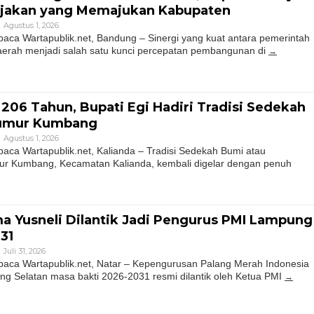
ijakan yang Memajukan Kabupaten
Agustus 1, 2026
a Wartapublik.net, Bandung – Sinergi yang kuat antara pemerintah
aerah menjadi salah satu kunci percepatan pembangunan di
206 Tahun, Bupati Egi Hadiri Tradisi Sedekah
Sumur Kumbang
Agustus 1, 2026
a Wartapublik.net, Kalianda – Tradisi Sedekah Bumi atau
r Kumbang, Kecamatan Kalianda, kembali digelar dengan penuh
 Yusneli Dilantik Jadi Pengurus PMI Lampung
31
Juli 31, 2026
ca Wartapublik.net, Natar – Kepengurusan Palang Merah Indonesia
g Selatan masa bakti 2026-2031 resmi dilantik oleh Ketua PMI