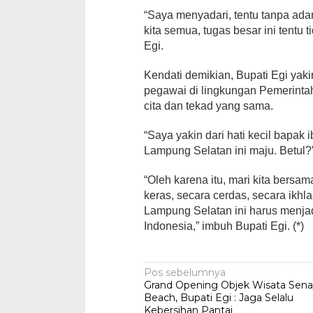
“Saya menyadari, tentu tanpa adan
kita semua, tugas besar ini tentu 
Egi.
Kendati demikian, Bupati Egi yak
pegawai di lingkungan Pemerinta
cita dan tekad yang sama.
“Saya yakin dari hati kecil bapak 
Lampung Selatan ini maju. Betul?
“Oleh karena itu, mari kita bersam
keras, secara cerdas, secara ikh
Lampung Selatan ini harus menjad
Indonesia,” imbuh Bupati Egi. (*)
Navigasi
Pos sebelumnya
Grand Opening Objek Wisata Sen
pos
Beach, Bupati Egi : Jaga Selalu
Kebersihan Pantai