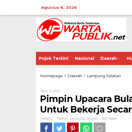
Lewati
ke
Agustus 6, 2026
konten
Pojok Terkini
Nasional
Daerah
Hu
Pimpi
Homepage
Daerah
Lampung Selatan
/
/
Upaca
Bulana
Oleh
April 17, 2025
Bupati
Redaksi
Pimpin Upacara Bula
Egi
Ajak
Untuk Bekerja Secar
ASN
Untuk
Bekerj
Redaksi
Daerah
Lampung Selatan
-
,
-
902 Views
Secar
Kolabo