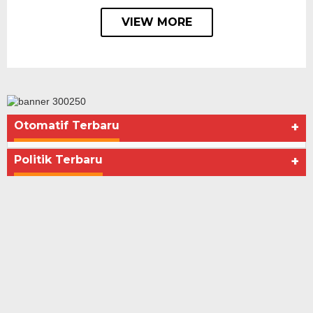
VIEW MORE
Otomatif Terbaru
+
Seberapa Bahayanya Doping?
Di Advertorial, Kesehatan, Politik
|
Desember 4, 2012
Politik Terbaru
+