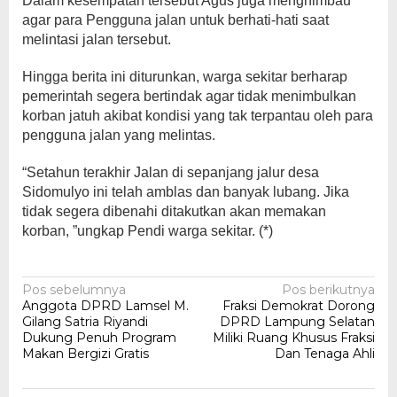
Dalam kesempatan tersebut Agus juga menghimbau
agar para Pengguna jalan untuk berhati-hati saat
melintasi jalan tersebut.
Hingga berita ini diturunkan, warga sekitar berharap
pemerintah segera bertindak agar tidak menimbulkan
korban jatuh akibat kondisi yang tak terpantau oleh para
pengguna jalan yang melintas.
“Setahun terakhir Jalan di sepanjang jalur desa
Sidomulyo ini telah amblas dan banyak lubang. Jika
tidak segera dibenahi ditakutkan akan memakan
korban, ”ungkap Pendi warga sekitar. (*)
Navigasi
Pos sebelumnya
Pos berikutnya
Anggota DPRD Lamsel M.
Fraksi Demokrat Dorong
pos
Gilang Satria Riyandi
DPRD Lampung Selatan
Dukung Penuh Program
Miliki Ruang Khusus Fraksi
Makan Bergizi Gratis
Dan Tenaga Ahli