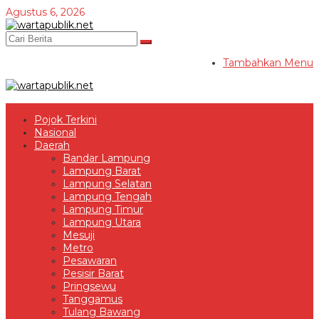
Lewati
Agustus 6, 2026
ke
konten
Tambahkan Menu
Pojok Terkini
Nasional
Daerah
Bandar Lampung
Lampung Barat
Lampung Selatan
Lampung Tengah
Lampung Timur
Lampung Utara
Mesuji
Metro
Pesawaran
Pesisir Barat
Pringsewu
Tanggamus
Tulang Bawang