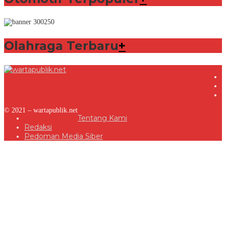
Olahraga Terbaru
+
© 2021 – wartapublik.net
Tentang Kami
Redaksi
Pedoman Media Siber