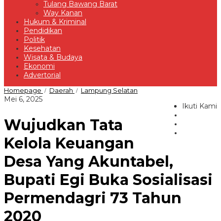
Tulang Bawang Barat
Way Kanan
Hukum & Kriminal
Pendidikan
Politik
Kesehatan
Wisata & Budaya
Ekonomi
Advertorial
Wujudkan
Homepage
Daerah
Lampung Selatan
/
/
Tata
oleh
Mei 6, 2025
Kelola
Ikuti Kami
Redaksi
Keuangan
Wujudkan Tata
Desa
Yang
Akuntabel,
Kelola Keuangan
Bupati
Egi
Desa Yang Akuntabel,
Buka
Sosialisasi
Bupati Egi Buka Sosialisasi
Permendagri
73
Tahun
Permendagri 73 Tahun
2020
2020