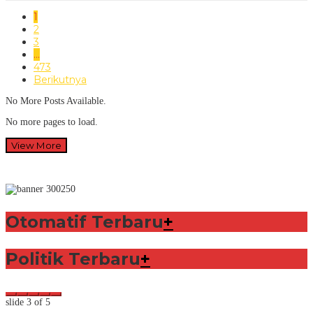
1
2
3
…
473
Berikutnya
No More Posts Available.
No more pages to load.
View More
Otomatif Terbaru
+
Politik Terbaru
+
slide
3
of 5