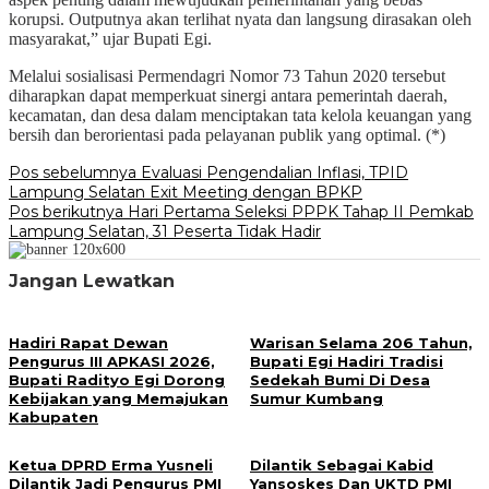
korupsi. Outputnya akan terlihat nyata dan langsung dirasakan oleh
masyarakat,” ujar Bupati Egi.
Melalui sosialisasi Permendagri Nomor 73 Tahun 2020 tersebut
diharapkan dapat memperkuat sinergi antara pemerintah daerah,
kecamatan, dan desa dalam menciptakan tata kelola keuangan yang
bersih dan berorientasi pada pelayanan publik yang optimal. (*)
Navigasi
Pos sebelumnya
Evaluasi Pengendalian Inflasi, TPID
Lampung Selatan Exit Meeting dengan BPKP
pos
Pos berikutnya
Hari Pertama Seleksi PPPK Tahap II Pemkab
Lampung Selatan, 31 Peserta Tidak Hadir
Jangan Lewatkan
Hadiri Rapat Dewan
Warisan Selama 206 Tahun,
Pengurus III APKASI 2026,
Bupati Egi Hadiri Tradisi
Bupati Radityo Egi Dorong
Sedekah Bumi Di Desa
Kebijakan yang Memajukan
Sumur Kumbang
Kabupaten
Ketua DPRD Erma Yusneli
Dilantik Sebagai Kabid
Dilantik Jadi Pengurus PMI
Yansoskes Dan UKTD PMI