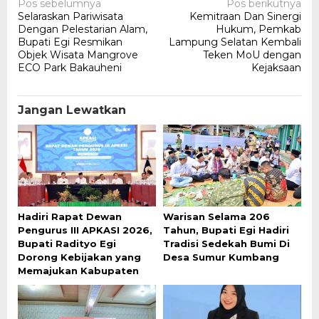
Navigasi
Pos sebelumnya
Pos berikutnya
Selaraskan Pariwisata
Kemitraan Dan Sinergi
pos
Dengan Pelestarian Alam,
Hukum, Pemkab
Bupati Egi Resmikan
Lampung Selatan Kembali
Objek Wisata Mangrove
Teken MoU dengan
ECO Park Bakauheni
Kejaksaan
Jangan Lewatkan
Hadiri Rapat Dewan
Warisan Selama 206
Pengurus III APKASI 2026,
Tahun, Bupati Egi Hadiri
Bupati Radityo Egi
Tradisi Sedekah Bumi Di
Dorong Kebijakan yang
Desa Sumur Kumbang
Memajukan Kabupaten