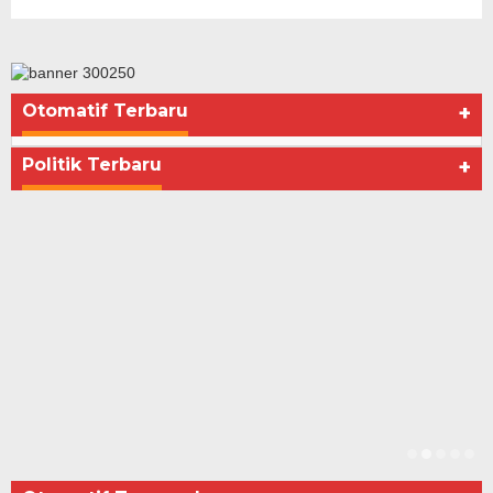
Otomatif Terbaru
+
Seberapa Bahayanya Doping?
Di Advertorial, Kesehatan, Politik
|
Desember 4, 2012
Politik Terbaru
+