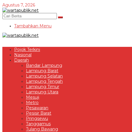
Lewati
Agustus 7, 2026
ke
konten
Tambahkan Menu
Pojok Terkini
Nasional
Daerah
Bandar Lampung
Lampung Barat
Lampung Selatan
Lampung Tengah
Lampung Timur
Lampung Utara
Mesuji
Metro
Pesawaran
Pesisir Barat
Pringsewu
Tanggamus
Tulang Bawang