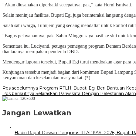
“Akan diusahakan diperbaiki secepatnya, pak,” kata Herni Ismiyati.
Selain meninjau fasilitas, Bupati Egi juga berinteraksi langsung de
Salah satu warga, Tumijem yang sedang mendaftar untuk kontrol rut
“Bagus pelayanannya, pak. Sabtu Minggu saya pasti ke sini untuk kont
Sementara itu, Luciyanti, petugas pemegang program Demam Berdara
diantaranya merupakan penderita DBD.
Mendengar laporan tersebut, Bupati Egi turut mendoakan agar para 
Kunjungan tersebut menjadi bagian dari komitmen Bupati Lampung Sel
kenyamanan dan keselamatan masyarakat. (*)
Navigasi
Pos sebelumnya
Program RTLH, Bupati Egi Beri Bantuan Kepad
Pos berikutnya
Selaraskan Pariwisata Dengan Pelestarian Ala
pos
Jangan Lewatkan
Hadiri Rapat Dewan Pengurus III APKASI 2026, Bupati 