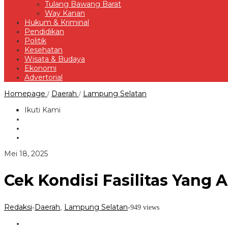
Tulang Bawang Barat
Way Kanan
Hukum & Kriminal
Pendidikan
Politik
Kesehatan
Wisata & Budaya
Ekonomi
Advertorial
Cek
Homepage
Daerah
Lampung Selatan
/
/
Kondisi
Fasilitas
Ikuti Kami
Yang
Ada,
Bupati
Egi
Sidak
oleh
Mei 18, 2025
PRI
Redaksi
Tanjung
Bintang
Cek Kondisi Fasilitas Yang 
Redaksi
Daerah
Lampung Selatan
-
,
-
949 views