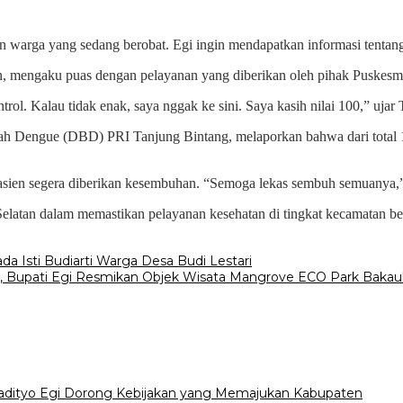
ngan warga yang sedang berobat. Egi ingin mendapatkan informasi tentan
in, mengaku puas dengan pelayanan yang diberikan oleh pihak Puskesm
rol. Kalau tidak enak, saya nggak ke sini. Saya kasih nilai 100,” ujar
h Dengue (DBD) PRI Tanjung Bintang, melaporkan bahwa dari total 13
pasien segera diberikan kesembuhan. “Semoga lekas sembuh semuanya,”
atan dalam memastikan pelayanan kesehatan di tingkat kecamatan berj
a Isti Budiarti Warga Desa Budi Lestari
m, Bupati Egi Resmikan Objek Wisata Mangrove ECO Park Bakau
Radityo Egi Dorong Kebijakan yang Memajukan Kabupaten