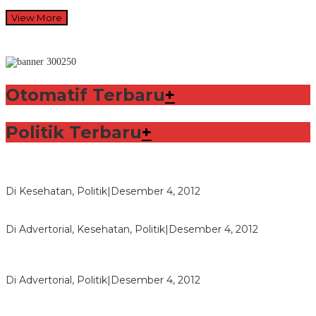
View More
Otomatif Terbaru
+
Politik Terbaru
+
Lorenzo Sabet Penghargaan Khusus dalam Acara FIM
Di Kesehatan, Politik
|
Desember 4, 2012
Seberapa Bahayanya Doping?
Di Advertorial, Kesehatan, Politik
|
Desember 4, 2012
Polri Masih Dalami Pengaduan Mantan Istri Bupati Aceng
Fikri
Di Advertorial, Politik
|
Desember 4, 2012
Bupati Aceng Fikri Minta Maaf Kepada Warga Garut dan