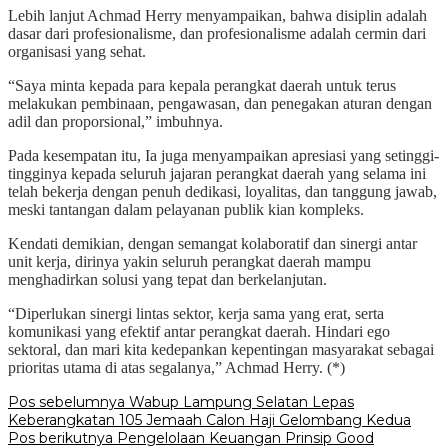
Lebih lanjut Achmad Herry menyampaikan, bahwa disiplin adalah
dasar dari profesionalisme, dan profesionalisme adalah cermin dari
organisasi yang sehat.
“Saya minta kepada para kepala perangkat daerah untuk terus
melakukan pembinaan, pengawasan, dan penegakan aturan dengan
adil dan proporsional,” imbuhnya.
Pada kesempatan itu, Ia juga menyampaikan apresiasi yang setinggi-
tingginya kepada seluruh jajaran perangkat daerah yang selama ini
telah bekerja dengan penuh dedikasi, loyalitas, dan tanggung jawab,
meski tantangan dalam pelayanan publik kian kompleks.
Kendati demikian, dengan semangat kolaboratif dan sinergi antar
unit kerja, dirinya yakin seluruh perangkat daerah mampu
menghadirkan solusi yang tepat dan berkelanjutan.
“Diperlukan sinergi lintas sektor, kerja sama yang erat, serta
komunikasi yang efektif antar perangkat daerah. Hindari ego
sektoral, dan mari kita kedepankan kepentingan masyarakat sebagai
prioritas utama di atas segalanya,” Achmad Herry. (*)
Navigasi
Pos sebelumnya
Wabup Lampung Selatan Lepas
Keberangkatan 105 Jemaah Calon Haji Gelombang Kedua
pos
Pos berikutnya
Pengelolaan Keuangan Prinsip Good