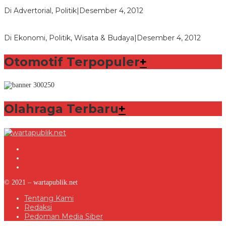
Rakyat Indonesia
Di Advertorial, Politik
|
Desember 4, 2012
Wafid Buka-bukaan Soal Proyek Tender Hambalang
Di Ekonomi, Politik, Wisata & Budaya
|
Desember 4, 2012
Otomotif Terpopuler
+
Olahraga Terbaru
+
© 2021 – wartapublik.net
Tentang Kami
Redaksi
Pedoman Media Siber