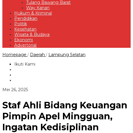
Tulang Bawang Barat
Way Kanan
Hukum & Kriminal
Pendidikan
Politik
Kesehatan
Wisata & Budaya
Ekonomi
Advertorial
Staf
Homepage
Daerah
Lampung Selatan
/
/
Ahli
Bidang
Ikuti Kami
Keuangan
Pimpin
Apel
Mingguan,
Ingatan
oleh
Mei 26, 2025
Kedisiplinan
Redaksi
Staf Ahli Bidang Keuangan
Pimpin Apel Mingguan,
Ingatan Kedisiplinan