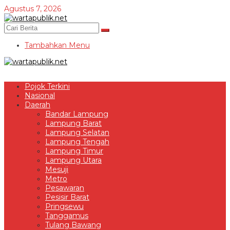
Lewati
Agustus 7, 2026
ke
konten
Tambahkan Menu
Pojok Terkini
Nasional
Daerah
Bandar Lampung
Lampung Barat
Lampung Selatan
Lampung Tengah
Lampung Timur
Lampung Utara
Mesuji
Metro
Pesawaran
Pesisir Barat
Pringsewu
Tanggamus
Tulang Bawang