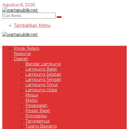
Lewati
Agustus 8, 2026
ke
konten
Tambahkan Menu
Pojok Terkini
Nasional
Daerah
Bandar Lampung
Lampung Barat
Lampung Selatan
Lampung Tengah
Lampung Timur
Lampung Utara
Mesuji
Metro
Pesawaran
Pesisir Barat
Pringsewu
Tanggamus
Tulang Bawang