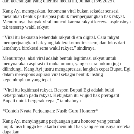
dari keterangan yang diterima media ini, Jumat (13/6/2025).
Kang Ayi menegaskan, fenomena viral bukan sekadar sensasi,
melainkan bentuk partisipasi publik memperjuangkan hak rakyat.
Menurutnya, banyak viral muncul karena rakyat kecewa aspirasinya
tak terserap wakil rakyat.
“Viral itu kekuatan kehendak rakyat di era digital. Cara rakyat
memperjuangkan hak yang tak terakomodir sistem, dan lolos dari
lemahnya birokrasi serta wakil rakyat,” sindirnya.
Menurutnya, aksi viral adalah bentuk legitimasi rakyat untuk
menyuarakan aspirasi di muka umum, yang secara hukum juga
dilindungi. Kang Ayi justru mengapresiasi langkah cepat Bupati Egi
dalam merespons aspirasi viral sebagai bentuk insting
kepemimpinan yang tepat.
“Viral itu legitimasi rakyat. Respon Bupati Egi adalah bukti
keberpihakan pada rakyat. Kebijakan itu wujud hak prerogatif
Bupati untuk bergerak cepat,” tambahnya.
*Contoh Nyata Perjuangan: Nasib Guru Honorer*
Kang Ayi menyinggung perjuangan guru honorer yang pernah
unjuk rasa hingga ke Jakarta menuntut hak yang seharusnya mereka
dapatkan.