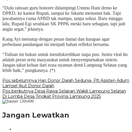
“Dulu ratusan guru honorer didampingi Ummu Hani demo ke
DPRD, ke kantor Bupati, sampai ke Jakarta menuntut hak. Tapi
jawabannya cuma APBD tak mampu, tanpa solusi. Baru minggu
lalu, Bupati Egi serahkan SK PPPK meski baru sebagian, tapi jadi
angin segar,” jelasnya.
Kang Ayi menutup dengan pesan damai dan harapan agar
perbedaan pandangan ini menjadi bahan refleksi bersama.
“Tulisan ini bukan untuk mendiskreditkan siapa pun. Justru viral itu
adalah peran serta masyarakat untuk menyempurnakan sistem.
Jangan takut keluar dari zona nyaman demi Lampung Selatan yang
lebih baik,” pungkasnya. (*)
Navigasi
Pos sebelumnya
Hari Donor Darah Sedunia, Plt Asisten Adum
Lamsel Ikut Donor Darah
pos
Pos berikutnya
Desa Rawa Selapan Wakili Lampung Selatan
Di Lomba Desa Tingkat Provinsi Lampung 2025
Jangan Lewatkan