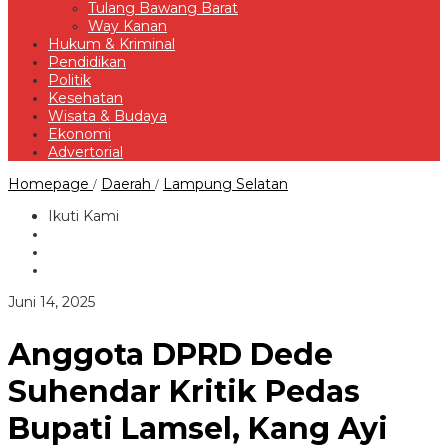
Tulang Bawang Barat
Way Kanan
Hukum & Kriminal
Pendidikan
Politik
Kesehatan
Wisata & Budaya
Ekonomi
Advertorial
Anggota
Homepage
Daerah
Lampung Selatan
/
/
DPRD
Dede
Ikuti Kami
Suhendar
Kritik
Pedas
Bupati
Lamsel,
oleh
Juni 14, 2025
Kang
Redaksi
Ayi
Punya
Anggota DPRD Dede
Pandangan
Lain
Suhendar Kritik Pedas
Bupati Lamsel, Kang Ayi