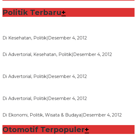
Politik Terbaru
+
Lorenzo Sabet Penghargaan Khusus dalam Acara FIM
Di Kesehatan, Politik
|
Desember 4, 2012
Seberapa Bahayanya Doping?
Di Advertorial, Kesehatan, Politik
|
Desember 4, 2012
Polri Masih Dalami Pengaduan Mantan Istri Bupati Aceng
Fikri
Di Advertorial, Politik
|
Desember 4, 2012
Bupati Aceng Fikri Minta Maaf Kepada Warga Garut dan
Rakyat Indonesia
Di Advertorial, Politik
|
Desember 4, 2012
Wafid Buka-bukaan Soal Proyek Tender Hambalang
Di Ekonomi, Politik, Wisata & Budaya
|
Desember 4, 2012
Otomotif Terpopuler
+