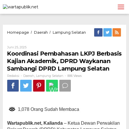
Lewati
ke
konten
Koordinasi
Homepage
Daerah
Lampung Selatan
/
/
Pembahasan
LKPJ
Oleh
Juni 25, 2025
Berbasis
Redaksi
Koordinasi Pembahasan LKPJ Berbasis
Kajian
Akademik,
Kajian Akademik, DPRD Waykanan
DPRD
Sambangi DPRD Lampung Selatan
Waykanan
Sambangi
Redaksi
Daerah
Lampung Selatan
-
,
-
886 Views
DPRD
Lampung
Selatan
1,078 Orang Sudah Membaca
Wartapublik.net, Kalianda
– Ketua Dewan Perwakilan