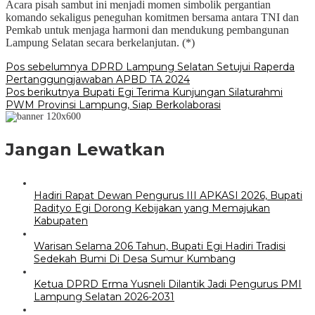
Acara pisah sambut ini menjadi momen simbolik pergantian
komando sekaligus peneguhan komitmen bersama antara TNI dan
Pemkab untuk menjaga harmoni dan mendukung pembangunan
Lampung Selatan secara berkelanjutan. (*)
Navigasi
Pos sebelumnya
DPRD Lampung Selatan Setujui Raperda
Pertanggungjawaban APBD TA 2024
pos
Pos berikutnya
Bupati Egi Terima Kunjungan Silaturahmi
PWM Provinsi Lampung, Siap Berkolaborasi
Jangan Lewatkan
Hadiri Rapat Dewan Pengurus III APKASI 2026, Bupati
Radityo Egi Dorong Kebijakan yang Memajukan
Kabupaten
Warisan Selama 206 Tahun, Bupati Egi Hadiri Tradisi
Sedekah Bumi Di Desa Sumur Kumbang
Ketua DPRD Erma Yusneli Dilantik Jadi Pengurus PMI
Lampung Selatan 2026-2031