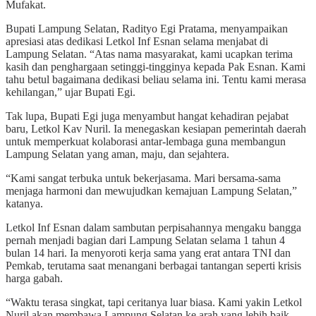
Mufakat.
Bupati Lampung Selatan, Radityo Egi Pratama, menyampaikan
apresiasi atas dedikasi Letkol Inf Esnan selama menjabat di
Lampung Selatan. “Atas nama masyarakat, kami ucapkan terima
kasih dan penghargaan setinggi-tingginya kepada Pak Esnan. Kami
tahu betul bagaimana dedikasi beliau selama ini. Tentu kami merasa
kehilangan,” ujar Bupati Egi.
Tak lupa, Bupati Egi juga menyambut hangat kehadiran pejabat
baru, Letkol Kav Nuril. Ia menegaskan kesiapan pemerintah daerah
untuk memperkuat kolaborasi antar-lembaga guna membangun
Lampung Selatan yang aman, maju, dan sejahtera.
“Kami sangat terbuka untuk bekerjasama. Mari bersama-sama
menjaga harmoni dan mewujudkan kemajuan Lampung Selatan,”
katanya.
Letkol Inf Esnan dalam sambutan perpisahannya mengaku bangga
pernah menjadi bagian dari Lampung Selatan selama 1 tahun 4
bulan 14 hari. Ia menyoroti kerja sama yang erat antara TNI dan
Pemkab, terutama saat menangani berbagai tantangan seperti krisis
harga gabah.
“Waktu terasa singkat, tapi ceritanya luar biasa. Kami yakin Letkol
Nuril akan membawa Lampung Selatan ke arah yang lebih baik