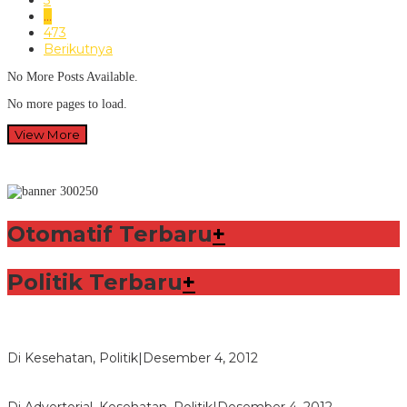
3
…
473
Berikutnya
No More Posts Available.
No more pages to load.
View More
Otomatif Terbaru
+
Politik Terbaru
+
Lorenzo Sabet Penghargaan Khusus dalam Acara FIM
Di Kesehatan, Politik
|
Desember 4, 2012
Seberapa Bahayanya Doping?