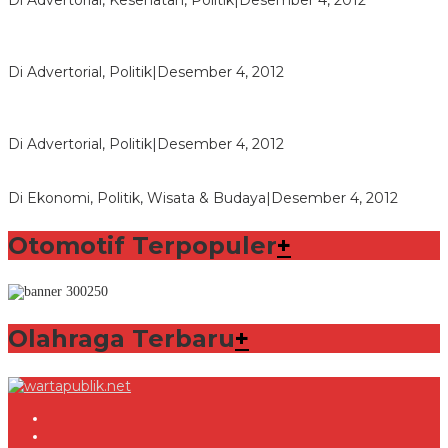
Di Advertorial, Kesehatan, Politik
|
Desember 4, 2012
Polri Masih Dalami Pengaduan Mantan Istri Bupati Aceng
Fikri
Di Advertorial, Politik
|
Desember 4, 2012
Bupati Aceng Fikri Minta Maaf Kepada Warga Garut dan
Rakyat Indonesia
Di Advertorial, Politik
|
Desember 4, 2012
Wafid Buka-bukaan Soal Proyek Tender Hambalang
Di Ekonomi, Politik, Wisata & Budaya
|
Desember 4, 2012
Otomotif Terpopuler
+
Olahraga Terbaru
+