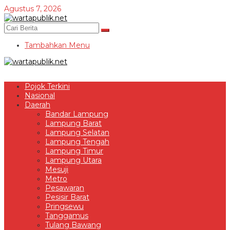
Lewati
Agustus 7, 2026
ke
konten
Tambahkan Menu
Pojok Terkini
Nasional
Daerah
Bandar Lampung
Lampung Barat
Lampung Selatan
Lampung Tengah
Lampung Timur
Lampung Utara
Mesuji
Metro
Pesawaran
Pesisir Barat
Pringsewu
Tanggamus
Tulang Bawang