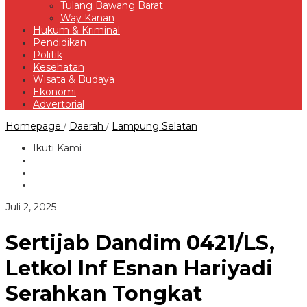
Tulang Bawang Barat
Way Kanan
Hukum & Kriminal
Pendidikan
Politik
Kesehatan
Wisata & Budaya
Ekonomi
Advertorial
Sertijab
Homepage
Daerah
Lampung Selatan
/
/
Dandim
0421/LS,
Ikuti Kami
Letkol
Inf
Esnan
Hariyadi
Serahkan
oleh
Juli 2, 2025
Tongkat
Redaksi
Komando
Kepada
Sertijab Dandim 0421/LS,
Letkol
Kav
Letkol Inf Esnan Hariyadi
Mochammad
Nuril
Serahkan Tongkat
Ambiyah