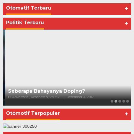
Otomatif Terbaru
+
Politik Terbaru
+
Seberapa Bahayanya Doping?
Di Advertorial, Kesehatan, Politik
|
Desember 4, 2012
Otomotif Terpopuler
+