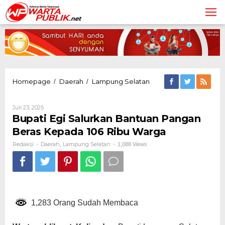
Lewati
ke
konten
Bupati
Homepage
Daerah
Lampung Selatan
/
/
Egi
Salurkan
Oleh
Juli 23, 2025
Bantuan
Redaksi
Bupati Egi Salurkan Bantuan Pangan
Pangan
Beras
Beras Kepada 106 Ribu Warga
Kepada
106
Redaksi
Daerah
Lampung Selatan
-
,
-
1,088 Views
Ribu
Warga
1,283 Orang Sudah Membaca