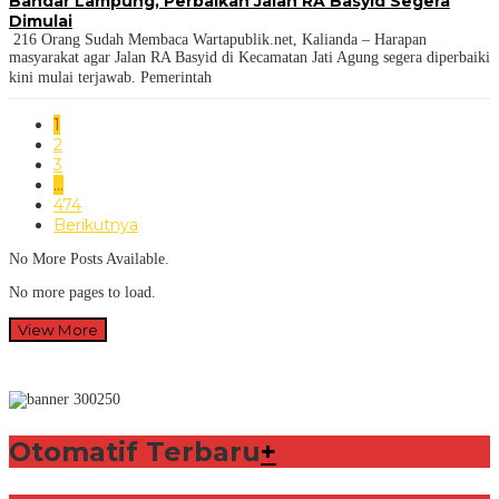
Bandar Lampung, Perbaikan Jalan RA Basyid Segera
Dimulai
216 Orang Sudah Membaca Wartapublik.net, Kalianda – Harapan
masyarakat agar Jalan RA Basyid di Kecamatan Jati Agung segera diperbaiki
kini mulai terjawab. Pemerintah
1
2
3
…
474
Berikutnya
No More Posts Available.
No more pages to load.
View More
Otomatif Terbaru
+