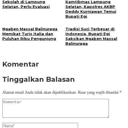
Sekolah di Lampung
Kamtibmas Lampung
Selatan, Perlu Evaluasi
Selatan, Kapolres AKBP
Deddy Kurniawan Temui
Bupati Egi
Ngaben Massal Balinuraga
Tradisi Suci Terbesar di
Memikat Turis Italia dan
Indonesia, Bupati Egi
Puluhan Ribu Pengunjung
Saksikan Ngaben Massal
Balinuraga
Komentar
Tinggalkan Balasan
Alamat email Anda tidak akan dipublikasikan.
Ruas yang wajib ditandai
*