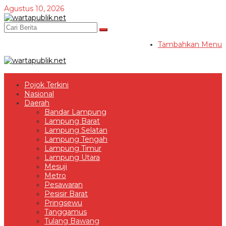
Lewati
Agustus 10, 2026
ke
konten
Tambahkan Menu
Pojok Terkini
Nasional
Daerah
Bandar Lampung
Lampung Barat
Lampung Selatan
Lampung Tengah
Lampung Timur
Lampung Utara
Mesuji
Metro
Pesawaran
Pesisir Barat
Pringsewu
Tanggamus
Tulang Bawang