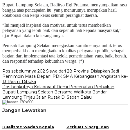
Bupati Lampung Selatan, Radityo Egi Pratama, menyampaikan rasa
bangga atas pencapaian itu, yang menurutnya merupakan hasil
kolaborasi dan kerja keras seluruh perangkat daerah.
“Ini menjadi inspirasi dan motivasi untuk terus memberikan
pelayanan yang lebih baik dan sepenuh hati kepada masyarakat,”
ujar Bupati dalam keterangannya.
Pemkab Lampung Selatan menegaskan komitmennya untuk terus
memperbaiki dan meningkatkan kualitas pelayanan publik, sebagai
bagian dari implementasi tata kelola pemerintahan yang baik, bersih,
dan responsif terhadap kebutuhan warga. (*)
Navigasi
Pos sebelumnya
202 Siswa dari 28 Provinsi Disiapkan Jadi
Pemimpin Masa Depan! PDK SMA Kebangsaan Angkatan ke-
pos
13 Resmi Dibuka
Pos berikutnya
Kolaboratif Demi Percepatan Perbaikan,
Bupati Lampung Selatan Bersama Walikota Bandar
Lampung Tinjau Jalan Rusak Di Sabah Balau
Jangan Lewatkan
Dualisme Wadah Kepala
Perkuat Sinergi dan