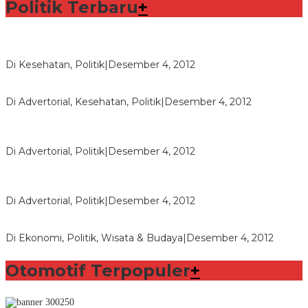
Politik Terbaru
+
Lorenzo Sabet Penghargaan Khusus dalam Acara FIM
Di Kesehatan, Politik
|
Desember 4, 2012
Seberapa Bahayanya Doping?
Di Advertorial, Kesehatan, Politik
|
Desember 4, 2012
Polri Masih Dalami Pengaduan Mantan Istri Bupati Aceng
Fikri
Di Advertorial, Politik
|
Desember 4, 2012
Bupati Aceng Fikri Minta Maaf Kepada Warga Garut dan
Rakyat Indonesia
Di Advertorial, Politik
|
Desember 4, 2012
Wafid Buka-bukaan Soal Proyek Tender Hambalang
Di Ekonomi, Politik, Wisata & Budaya
|
Desember 4, 2012
Otomotif Terpopuler
+