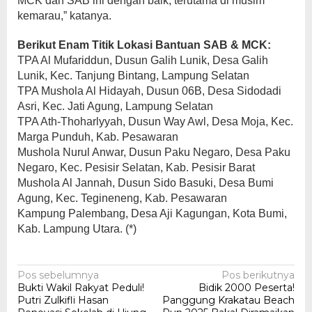
MCK dan SAB ini dengan baik, terutama di musim
kemarau,” katanya.
Berikut Enam Titik Lokasi Bantuan SAB & MCK:
TPA Al Mufariddun, Dusun Galih Lunik, Desa Galih
Lunik, Kec. Tanjung Bintang, Lampung Selatan
TPA Mushola Al Hidayah, Dusun 06B, Desa Sidodadi
Asri, Kec. Jati Agung, Lampung Selatan
TPA Ath-Thoharlyyah, Dusun Way Awl, Desa Moja, Kec.
Marga Punduh, Kab. Pesawaran
Mushola Nurul Anwar, Dusun Paku Negaro, Desa Paku
Negaro, Kec. Pesisir Selatan, Kab. Pesisir Barat
Mushola Al Jannah, Dusun Sido Basuki, Desa Bumi
Agung, Kec. Tegineneng, Kab. Pesawaran
Kampung Palembang, Desa Aji Kagungan, Kota Bumi,
Kab. Lampung Utara. (*)
Navigasi
Pos sebelumnya
Pos berikutnya
Bukti Wakil Rakyat Peduli!
Bidik 2000 Peserta!
pos
Putri Zulkifli Hasan
Panggung Krakatau Beach