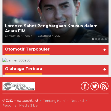
Seberapa Bahayanya Doping?
Di Advertorial, Kesehatan, Politik
|
Desember 4, 2012
Otomotif Terpopuler
+
Olahraga Terbaru
+
© 2021 – wartapublik.net
Tentang Kami
Redaksi
Pedoman Media Siber