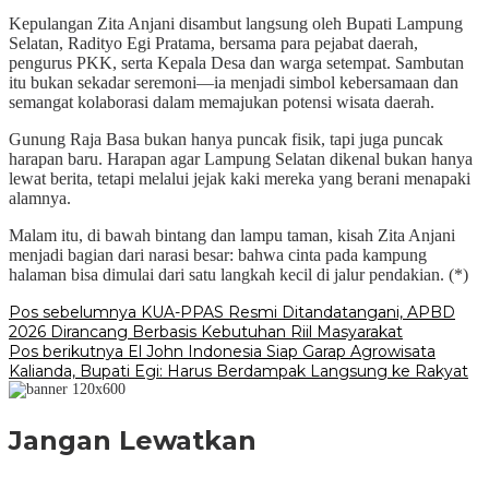
Kepulangan Zita Anjani disambut langsung oleh Bupati Lampung
Selatan, Radityo Egi Pratama, bersama para pejabat daerah,
pengurus PKK, serta Kepala Desa dan warga setempat. Sambutan
itu bukan sekadar seremoni—ia menjadi simbol kebersamaan dan
semangat kolaborasi dalam memajukan potensi wisata daerah.
Gunung Raja Basa bukan hanya puncak fisik, tapi juga puncak
harapan baru. Harapan agar Lampung Selatan dikenal bukan hanya
lewat berita, tetapi melalui jejak kaki mereka yang berani menapaki
alamnya.
Malam itu, di bawah bintang dan lampu taman, kisah Zita Anjani
menjadi bagian dari narasi besar: bahwa cinta pada kampung
halaman bisa dimulai dari satu langkah kecil di jalur pendakian. (*)
Navigasi
Pos sebelumnya
KUA-PPAS Resmi Ditandatangani, APBD
2026 Dirancang Berbasis Kebutuhan Riil Masyarakat
pos
Pos berikutnya
El John Indonesia Siap Garap Agrowisata
Kalianda, Bupati Egi: Harus Berdampak Langsung ke Rakyat
Jangan Lewatkan