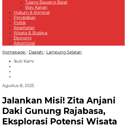
Tulang Bawang Barat
Way Kanan
Hukum & Kriminal
Pendidikan
Politik
Kesehatan
Wisata & Budaya
Ekonomi
Advertorial
Jalankan
Homepage
Daerah
Lampung Selatan
/
/
Misi!
Zita
Ikuti Kami
Anjani
Daki
Gunung
Rajabasa,
Eksplorasi
oleh
Agustus 8, 2025
Potensi
Redaksi
Wisata
Jalankan Misi! Zita Anjani
Daki Gunung Rajabasa,
Eksplorasi Potensi Wisata