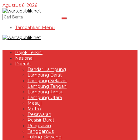
Lewati
Agustus 6, 2026
ke
konten
Tambahkan Menu
Pojok Terkini
Nasional
Daerah
Bandar Lampung
Lampung Barat
Lampung Selatan
Lampung Tengah
Lampung Timur
Lampung Utara
Mesuji
Metro
Pesawaran
Pesisir Barat
Pringsewu
Tanggamus
Tulang Bawang