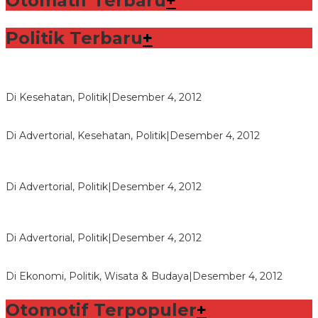
Otomatif Terbaru
+
Politik Terbaru
+
Lorenzo Sabet Penghargaan Khusus dalam Acara FIM
Di Kesehatan, Politik
|
Desember 4, 2012
Seberapa Bahayanya Doping?
Di Advertorial, Kesehatan, Politik
|
Desember 4, 2012
Polri Masih Dalami Pengaduan Mantan Istri Bupati Aceng
Fikri
Di Advertorial, Politik
|
Desember 4, 2012
Bupati Aceng Fikri Minta Maaf Kepada Warga Garut dan
Rakyat Indonesia
Di Advertorial, Politik
|
Desember 4, 2012
Wafid Buka-bukaan Soal Proyek Tender Hambalang
Di Ekonomi, Politik, Wisata & Budaya
|
Desember 4, 2012
Otomotif Terpopuler
+