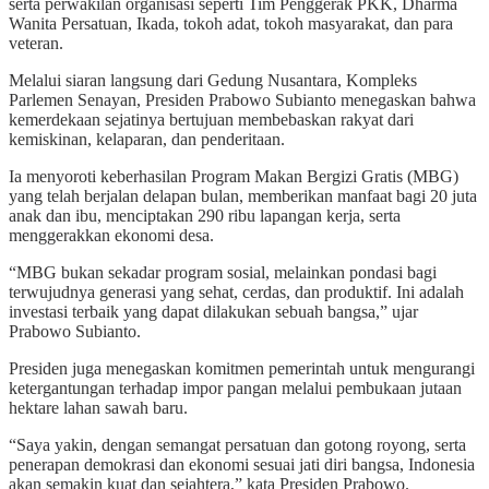
serta perwakilan organisasi seperti Tim Penggerak PKK, Dharma
Wanita Persatuan, Ikada, tokoh adat, tokoh masyarakat, dan para
veteran.
Melalui siaran langsung dari Gedung Nusantara, Kompleks
Parlemen Senayan, Presiden Prabowo Subianto menegaskan bahwa
kemerdekaan sejatinya bertujuan membebaskan rakyat dari
kemiskinan, kelaparan, dan penderitaan.
Ia menyoroti keberhasilan Program Makan Bergizi Gratis (MBG)
yang telah berjalan delapan bulan, memberikan manfaat bagi 20 juta
anak dan ibu, menciptakan 290 ribu lapangan kerja, serta
menggerakkan ekonomi desa.
“MBG bukan sekadar program sosial, melainkan pondasi bagi
terwujudnya generasi yang sehat, cerdas, dan produktif. Ini adalah
investasi terbaik yang dapat dilakukan sebuah bangsa,” ujar
Prabowo Subianto.
Presiden juga menegaskan komitmen pemerintah untuk mengurangi
ketergantungan terhadap impor pangan melalui pembukaan jutaan
hektare lahan sawah baru.
“Saya yakin, dengan semangat persatuan dan gotong royong, serta
penerapan demokrasi dan ekonomi sesuai jati diri bangsa, Indonesia
akan semakin kuat dan sejahtera,” kata Presiden Prabowo.