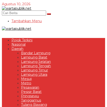
Lewati
Agustus 10, 2026
ke
konten
Tambahkan Menu
Pojok Terkini
Nasional
Daerah
Bandar Lampung
Lampung Barat
Lampung Selatan
Lampung Tengah
Lampung Timur
Lampung Utara
Mesuji
Metro
Pesawaran
Pesisir Barat
Pringsewu
Tanggamus
Tulang Bawang