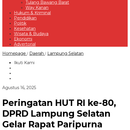
Tulang Bawang Barat
Way Kanan
Hukum & Kriminal
Pendidikan
Politik
Kesehatan
Wisata & Budaya
Ekonomi
Advertorial
Peringatan
Homepage
Daerah
Lampung Selatan
/
/
HUT
RI
Ikuti Kami
ke-
80,
DPRD
Lampung
Selatan
oleh
Agustus 16, 2025
Gelar
Redaksi
Rapat
Paripurna
Peringatan HUT RI ke-80,
Istimewa
Mendengarkan
DPRD Lampung Selatan
Pidato
Kenegaraan
Gelar Rapat Paripurna