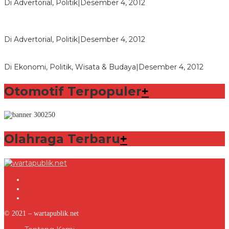
Di Advertorial, Politik
|
Desember 4, 2012
Bupati Aceng Fikri Minta Maaf Kepada Warga Garut dan
Rakyat Indonesia
Di Advertorial, Politik
|
Desember 4, 2012
Wafid Buka-bukaan Soal Proyek Tender Hambalang
Di Ekonomi, Politik, Wisata & Budaya
|
Desember 4, 2012
Otomotif Terpopuler
+
Olahraga Terbaru
+
© 2021 – wartapublik.net