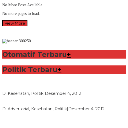
No More Posts Available.
No more pages to load.
View More
Otomatif Terbaru
+
Politik Terbaru
+
Lorenzo Sabet Penghargaan Khusus dalam Acara FIM
Di Kesehatan, Politik
|
Desember 4, 2012
Seberapa Bahayanya Doping?
Di Advertorial, Kesehatan, Politik
|
Desember 4, 2012
Polri Masih Dalami Pengaduan Mantan Istri Bupati Aceng
Fikri