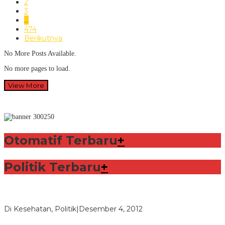
2
3
…
474
Berikutnya
No More Posts Available.
No more pages to load.
View More
Otomatif Terbaru
+
Politik Terbaru
+
Lorenzo Sabet Penghargaan Khusus dalam Acara FIM
Di Kesehatan, Politik
|
Desember 4, 2012