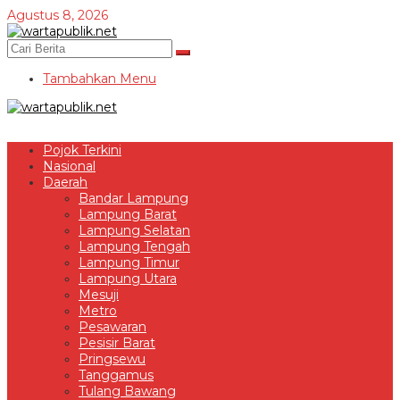
Lewati
Agustus 8, 2026
ke
konten
Tambahkan Menu
Pojok Terkini
Nasional
Daerah
Bandar Lampung
Lampung Barat
Lampung Selatan
Lampung Tengah
Lampung Timur
Lampung Utara
Mesuji
Metro
Pesawaran
Pesisir Barat
Pringsewu
Tanggamus
Tulang Bawang