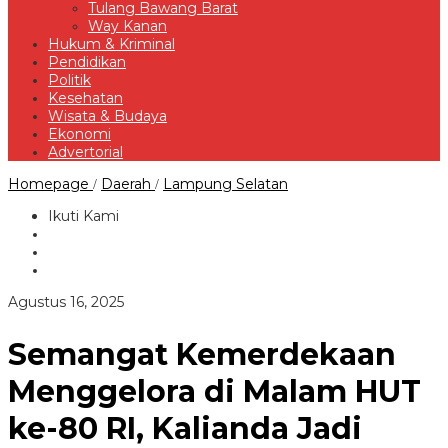
Tulang Bawang Barat
Way Kanan
Hukum & Kriminal
Pendidikan
Politik
Kesehatan
Wisata & Budaya
Ekonomi
Advertorial
Semangat
Homepage
Daerah
Lampung Selatan
/
/
Kemerdekaan
Menggelora
Ikuti Kami
di
Malam
HUT
ke-
80
oleh
Agustus 16, 2025
RI,
Redaksi
Kalianda
Jadi
Semangat Kemerdekaan
Lautan
Obor
Menggelora di Malam HUT
ke-80 RI, Kalianda Jadi