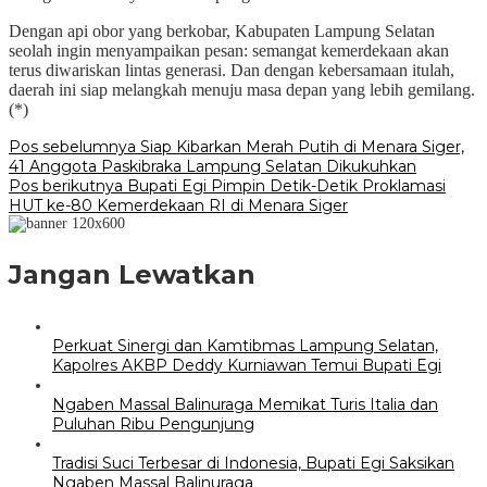
Dengan api obor yang berkobar, Kabupaten Lampung Selatan
seolah ingin menyampaikan pesan: semangat kemerdekaan akan
terus diwariskan lintas generasi. Dan dengan kebersamaan itulah,
daerah ini siap melangkah menuju masa depan yang lebih gemilang.
(*)
Navigasi
Pos sebelumnya
Siap Kibarkan Merah Putih di Menara Siger,
41 Anggota Paskibraka Lampung Selatan Dikukuhkan
pos
Pos berikutnya
Bupati Egi Pimpin Detik-Detik Proklamasi
HUT ke-80 Kemerdekaan RI di Menara Siger
Jangan Lewatkan
Perkuat Sinergi dan Kamtibmas Lampung Selatan,
Kapolres AKBP Deddy Kurniawan Temui Bupati Egi
Ngaben Massal Balinuraga Memikat Turis Italia dan
Puluhan Ribu Pengunjung
Tradisi Suci Terbesar di Indonesia, Bupati Egi Saksikan
Ngaben Massal Balinuraga