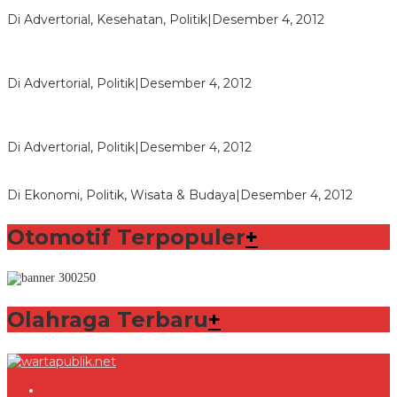
Seberapa Bahayanya Doping?
Di Advertorial, Kesehatan, Politik
|
Desember 4, 2012
Polri Masih Dalami Pengaduan Mantan Istri Bupati Aceng
Fikri
Di Advertorial, Politik
|
Desember 4, 2012
Bupati Aceng Fikri Minta Maaf Kepada Warga Garut dan
Rakyat Indonesia
Di Advertorial, Politik
|
Desember 4, 2012
Wafid Buka-bukaan Soal Proyek Tender Hambalang
Di Ekonomi, Politik, Wisata & Budaya
|
Desember 4, 2012
Otomotif Terpopuler
+
Olahraga Terbaru
+