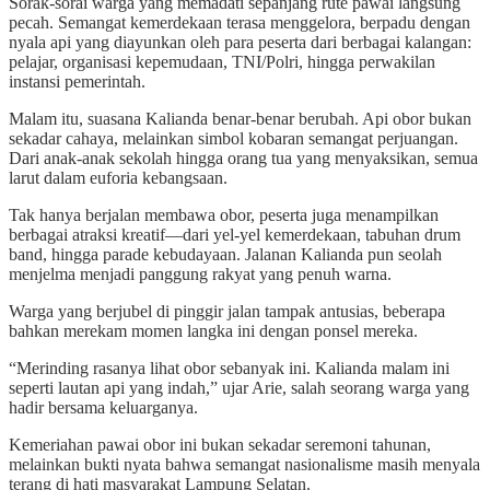
Sorak-sorai warga yang memadati sepanjang rute pawai langsung
pecah. Semangat kemerdekaan terasa menggelora, berpadu dengan
nyala api yang diayunkan oleh para peserta dari berbagai kalangan:
pelajar, organisasi kepemudaan, TNI/Polri, hingga perwakilan
instansi pemerintah.
Malam itu, suasana Kalianda benar-benar berubah. Api obor bukan
sekadar cahaya, melainkan simbol kobaran semangat perjuangan.
Dari anak-anak sekolah hingga orang tua yang menyaksikan, semua
larut dalam euforia kebangsaan.
Tak hanya berjalan membawa obor, peserta juga menampilkan
berbagai atraksi kreatif—dari yel-yel kemerdekaan, tabuhan drum
band, hingga parade kebudayaan. Jalanan Kalianda pun seolah
menjelma menjadi panggung rakyat yang penuh warna.
Warga yang berjubel di pinggir jalan tampak antusias, beberapa
bahkan merekam momen langka ini dengan ponsel mereka.
“Merinding rasanya lihat obor sebanyak ini. Kalianda malam ini
seperti lautan api yang indah,” ujar Arie, salah seorang warga yang
hadir bersama keluarganya.
Kemeriahan pawai obor ini bukan sekadar seremoni tahunan,
melainkan bukti nyata bahwa semangat nasionalisme masih menyala
terang di hati masyarakat Lampung Selatan.