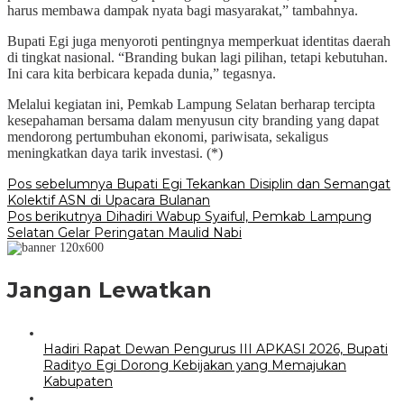
harus membawa dampak nyata bagi masyarakat,” tambahnya.
Bupati Egi juga menyoroti pentingnya memperkuat identitas daerah
di tingkat nasional. “Branding bukan lagi pilihan, tetapi kebutuhan.
Ini cara kita berbicara kepada dunia,” tegasnya.
Melalui kegiatan ini, Pemkab Lampung Selatan berharap tercipta
kesepahaman bersama dalam menyusun city branding yang dapat
mendorong pertumbuhan ekonomi, pariwisata, sekaligus
meningkatkan daya tarik investasi. (*)
Navigasi
Pos sebelumnya
Bupati Egi Tekankan Disiplin dan Semangat
Kolektif ASN di Upacara Bulanan
pos
Pos berikutnya
Dihadiri Wabup Syaiful, Pemkab Lampung
Selatan Gelar Peringatan Maulid Nabi
Jangan Lewatkan
Hadiri Rapat Dewan Pengurus III APKASI 2026, Bupati
Radityo Egi Dorong Kebijakan yang Memajukan
Kabupaten