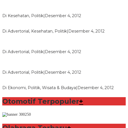
Lorenzo Sabet Penghargaan Khusus dalam Acara FIM
Di Kesehatan, Politik
|
Desember 4, 2012
Seberapa Bahayanya Doping?
Di Advertorial, Kesehatan, Politik
|
Desember 4, 2012
Polri Masih Dalami Pengaduan Mantan Istri Bupati Aceng
Fikri
Di Advertorial, Politik
|
Desember 4, 2012
Bupati Aceng Fikri Minta Maaf Kepada Warga Garut dan
Rakyat Indonesia
Di Advertorial, Politik
|
Desember 4, 2012
Wafid Buka-bukaan Soal Proyek Tender Hambalang
Di Ekonomi, Politik, Wisata & Budaya
|
Desember 4, 2012
Otomotif Terpopuler
+
Olahraga Terbaru
+