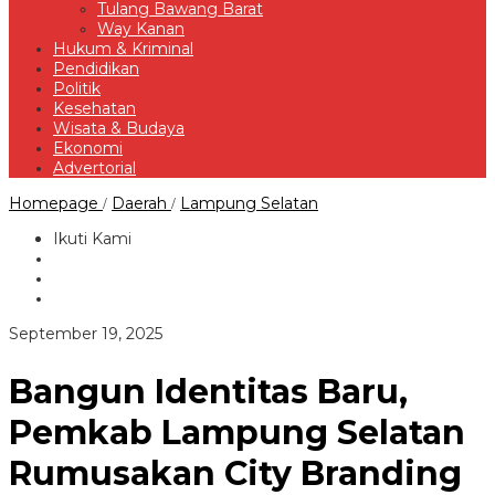
Tulang Bawang Barat
Way Kanan
Hukum & Kriminal
Pendidikan
Politik
Kesehatan
Wisata & Budaya
Ekonomi
Advertorial
Bangun
Homepage
Daerah
Lampung Selatan
/
/
Identitas
Baru,
Ikuti Kami
Pemkab
Lampung
Selatan
Rumusakan
City
oleh
September 19, 2025
Branding
Redaksi
Menembus
Persaingan
Bangun Identitas Baru,
Global
Pemkab Lampung Selatan
Rumusakan City Branding