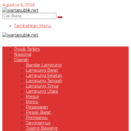
Lewati
Agustus 6, 2026
ke
konten
Tambahkan Menu
Pojok Terkini
Nasional
Daerah
Bandar Lampung
Lampung Barat
Lampung Selatan
Lampung Tengah
Lampung Timur
Lampung Utara
Mesuji
Metro
Pesawaran
Pesisir Barat
Pringsewu
Tanggamus
Tulang Bawang