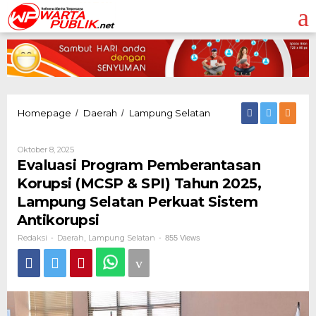
Lewati
ke
konten
Evaluasi
Homepage
Daerah
Lampung Selatan
/
/
Program
Pemberantasan
Oleh
Oktober 8, 2025
Korupsi
Redaksi
Evaluasi Program Pemberantasan
(MCSP
&
Korupsi (MCSP & SPI) Tahun 2025,
SPI)
Lampung Selatan Perkuat Sistem
Tahun
2025,
Antikorupsi
Lampung
Redaksi
Daerah
Lampung Selatan
-
,
-
855 Views
Selatan
Perkuat
Sistem
Antikorupsi