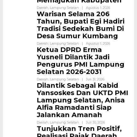
Memajukan Kabupaten
Daerah
,
Lampung Selatan
|
Agustus 1, 2026
Warisan Selama 206
Tahun, Bupati Egi Hadiri
Tradisi Sedekah Bumi Di
Desa Sumur Kumbang
Daerah
,
Lampung Selatan
|
Agustus 1, 2026
Ketua DPRD Erma
Yusneli Dilantik Jadi
Pengurus PMI Lampung
Selatan 2026-2031
Daerah
,
Lampung Selatan
|
Juli 31, 2026
Dilantik Sebagai Kabid
Yansoskes Dan UKTD PMI
Lampung Selatan, Anisa
Alfia Ramadanti Siap
Jalankan Amanah
Daerah
,
Lampung Selatan
|
Juli 30, 2026
Tunjukkan Tren Positif,
Realisasi Pajak Daerah