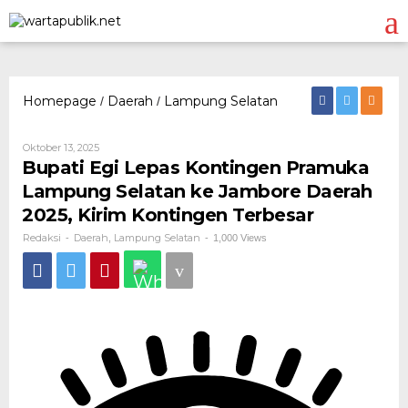
Lewati
ke
konten
Homepage
Daerah
Lampung Selatan
Bupati
/
/
Egi
Lepas
Oleh
Oktober 13, 2025
Kontingen
Redaksi
Bupati Egi Lepas Kontingen Pramuka
Pramuka
Lampung
Lampung Selatan ke Jambore Daerah
Selatan
2025, Kirim Kontingen Terbesar
ke
Jambore
Redaksi
Daerah
Lampung Selatan
-
,
-
1,000 Views
Daerah
2025,
Kirim
Kontingen
Terbesar