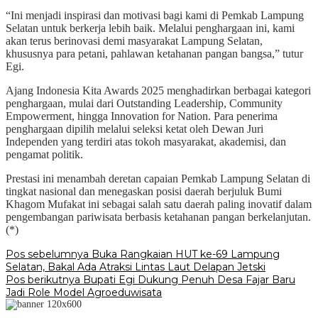
“Ini menjadi inspirasi dan motivasi bagi kami di Pemkab Lampung
Selatan untuk berkerja lebih baik. Melalui penghargaan ini, kami
akan terus berinovasi demi masyarakat Lampung Selatan,
khususnya para petani, pahlawan ketahanan pangan bangsa,” tutur
Egi.
Ajang Indonesia Kita Awards 2025 menghadirkan berbagai kategori
penghargaan, mulai dari Outstanding Leadership, Community
Empowerment, hingga Innovation for Nation. Para penerima
penghargaan dipilih melalui seleksi ketat oleh Dewan Juri
Independen yang terdiri atas tokoh masyarakat, akademisi, dan
pengamat politik.
Prestasi ini menambah deretan capaian Pemkab Lampung Selatan di
tingkat nasional dan menegaskan posisi daerah berjuluk Bumi
Khagom Mufakat ini sebagai salah satu daerah paling inovatif dalam
pengembangan pariwisata berbasis ketahanan pangan berkelanjutan.
(*)
Navigasi
Pos sebelumnya
Buka Rangkaian HUT ke-69 Lampung
Selatan, Bakal Ada Atraksi Lintas Laut Delapan Jetski
pos
Pos berikutnya
Bupati Egi Dukung Penuh Desa Fajar Baru
Jadi Role Model Agroeduwisata