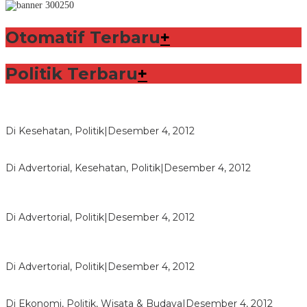
Otomatif Terbaru
+
Politik Terbaru
+
Lorenzo Sabet Penghargaan Khusus dalam Acara FIM
Di Kesehatan, Politik
|
Desember 4, 2012
Seberapa Bahayanya Doping?
Di Advertorial, Kesehatan, Politik
|
Desember 4, 2012
Polri Masih Dalami Pengaduan Mantan Istri Bupati Aceng
Fikri
Di Advertorial, Politik
|
Desember 4, 2012
Bupati Aceng Fikri Minta Maaf Kepada Warga Garut dan
Rakyat Indonesia
Di Advertorial, Politik
|
Desember 4, 2012
Wafid Buka-bukaan Soal Proyek Tender Hambalang
Di Ekonomi, Politik, Wisata & Budaya
|
Desember 4, 2012