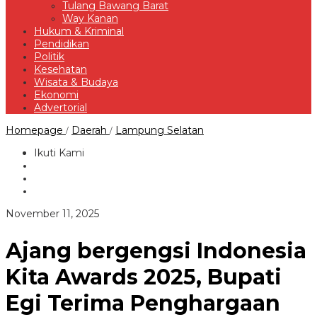
Tulang Bawang Barat
Way Kanan
Hukum & Kriminal
Pendidikan
Politik
Kesehatan
Wisata & Budaya
Ekonomi
Advertorial
Ajang
Homepage
Daerah
Lampung Selatan
/
/
bergengsi
Indonesia
Ikuti Kami
Kita
Awards
2025,
Bupati
Egi
oleh
November 11, 2025
Terima
Redaksi
Penghargaan
Excellence
Ajang bergengsi Indonesia
In
Tourism
Kita Awards 2025, Bupati
and
Food
Egi Terima Penghargaan
Sustainability
Integration