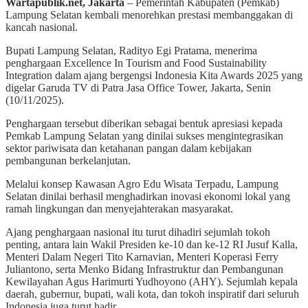
Wartapublik.net, Jakarta
– Pemerintah Kabupaten (Pemkab)
Lampung Selatan kembali menorehkan prestasi membanggakan di
kancah nasional.
Bupati Lampung Selatan, Radityo Egi Pratama, menerima
penghargaan Excellence In Tourism and Food Sustainability
Integration dalam ajang bergengsi Indonesia Kita Awards 2025 yang
digelar Garuda TV di Patra Jasa Office Tower, Jakarta, Senin
(10/11/2025).
Penghargaan tersebut diberikan sebagai bentuk apresiasi kepada
Pemkab Lampung Selatan yang dinilai sukses mengintegrasikan
sektor pariwisata dan ketahanan pangan dalam kebijakan
pembangunan berkelanjutan.
Melalui konsep Kawasan Agro Edu Wisata Terpadu, Lampung
Selatan dinilai berhasil menghadirkan inovasi ekonomi lokal yang
ramah lingkungan dan menyejahterakan masyarakat.
Ajang penghargaan nasional itu turut dihadiri sejumlah tokoh
penting, antara lain Wakil Presiden ke-10 dan ke-12 RI Jusuf Kalla,
Menteri Dalam Negeri Tito Karnavian, Menteri Koperasi Ferry
Juliantono, serta Menko Bidang Infrastruktur dan Pembangunan
Kewilayahan Agus Harimurti Yudhoyono (AHY). Sejumlah kepala
daerah, gubernur, bupati, wali kota, dan tokoh inspiratif dari seluruh
Indonesia juga turut hadir.