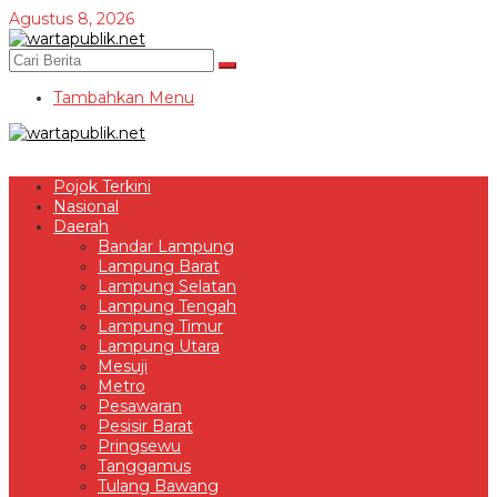
Lewati
Agustus 8, 2026
ke
konten
Tambahkan Menu
Pojok Terkini
Nasional
Daerah
Bandar Lampung
Lampung Barat
Lampung Selatan
Lampung Tengah
Lampung Timur
Lampung Utara
Mesuji
Metro
Pesawaran
Pesisir Barat
Pringsewu
Tanggamus
Tulang Bawang