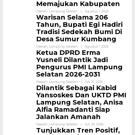
Memajukan Kabupaten
Daerah
,
Lampung Selatan
|
Agustus 1, 2026
Warisan Selama 206
Tahun, Bupati Egi Hadiri
Tradisi Sedekah Bumi Di
Desa Sumur Kumbang
Daerah
,
Lampung Selatan
|
Agustus 1, 2026
Ketua DPRD Erma
Yusneli Dilantik Jadi
Pengurus PMI Lampung
Selatan 2026-2031
Daerah
,
Lampung Selatan
|
Juli 31, 2026
Dilantik Sebagai Kabid
Yansoskes Dan UKTD PMI
Lampung Selatan, Anisa
Alfia Ramadanti Siap
Jalankan Amanah
Daerah
,
Lampung Selatan
|
Juli 30, 2026
Tunjukkan Tren Positif,