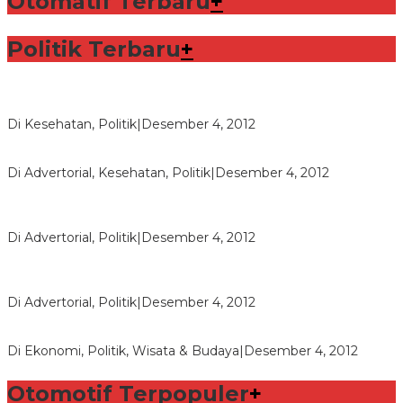
Otomatif Terbaru
+
Politik Terbaru
+
Lorenzo Sabet Penghargaan Khusus dalam Acara FIM
Di Kesehatan, Politik
|
Desember 4, 2012
Seberapa Bahayanya Doping?
Di Advertorial, Kesehatan, Politik
|
Desember 4, 2012
Polri Masih Dalami Pengaduan Mantan Istri Bupati Aceng
Fikri
Di Advertorial, Politik
|
Desember 4, 2012
Bupati Aceng Fikri Minta Maaf Kepada Warga Garut dan
Rakyat Indonesia
Di Advertorial, Politik
|
Desember 4, 2012
Wafid Buka-bukaan Soal Proyek Tender Hambalang
Di Ekonomi, Politik, Wisata & Budaya
|
Desember 4, 2012
Otomotif Terpopuler
+