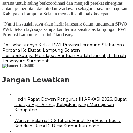
sarana untuk saling berkoordinasi dan menjadi perekat sinergitas
antara pemerintah daerah dan wartawan sebagai upaya memajukan
Kabupaten Lampung Selatan menjadi lebih baik kedepan.
“Nanti insyaalah saya akan hadir langsung dalam undangan SIWO
PWI. Sekali lagi saya sampaikan terima kasih atas kunjungan PWI
Provinsi Lampung hari ini,” tandasnya.
Navigasi
Pos sebelumnya
Ketua PWI Provinsi Lampung Silaturahmi
Perdana Ke Bupati Lampung Selatan
pos
Pos berikutnya
Mendapat Bantuan Bedah Rumah, Fatimah
Tersenyum Sumringah
Jangan Lewatkan
Hadiri Rapat Dewan Pengurus III APKASI 2026, Bupati
Radityo Egi Dorong Kebijakan yang Memajukan
Kabupaten
Warisan Selama 206 Tahun, Bupati Egi Hadiri Tradisi
Sedekah Bumi Di Desa Sumur Kumbang