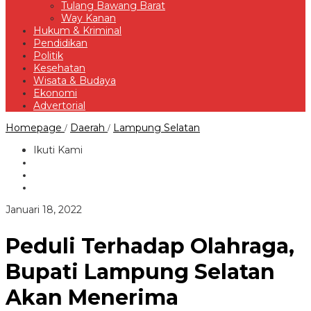
Tulang Bawang Barat
Way Kanan
Hukum & Kriminal
Pendidikan
Politik
Kesehatan
Wisata & Budaya
Ekonomi
Advertorial
Peduli
Homepage
Daerah
Lampung Selatan
/
/
Terhadap
Olahraga,
Ikuti Kami
Bupati
Lampung
Selatan
Akan
Menerima
oleh
Januari 18, 2022
Penghargaan
Redaksi
SIWO
PWI
Peduli Terhadap Olahraga,
Bupati Lampung Selatan
Akan Menerima