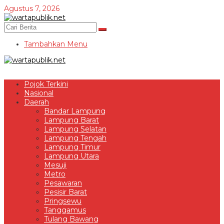
Lewati
Agustus 7, 2026
ke
konten
Tambahkan Menu
Pojok Terkini
Nasional
Daerah
Bandar Lampung
Lampung Barat
Lampung Selatan
Lampung Tengah
Lampung Timur
Lampung Utara
Mesuji
Metro
Pesawaran
Pesisir Barat
Pringsewu
Tanggamus
Tulang Bawang