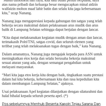
“Masih dimoment hari raya, kita satu bulan penuh berpuasa, saya
atas nama pribadi dan keluarga besar mengucapkan minal aidzin
walfaizin mohon maaf lahir batin dan selalu kita jaga kebersamaan
kita,” ucap Nanang.
Nanang juga mengapresiasi kepada gabungan tim satgas yang telah
bekerja secara maksimal dalam pelaksanaan arus mudik dan arus
balik di Lampung Selatan sehingga dapat berjalan dengan lancar.
“Kita dapat melaksanakan kegiatan mudik dengan aman dan lancar,
terimakasih Polri/TNI, satgas covid, dan seluruh elemen yang
terlibat yang telah melaksanakan tugas dengan baik,” kata Nanang.
Dalam amanatnya, Nanang juga mengajak kepada para ASN untuk
meningkatkan etos kerja dan selalu berusaha bekerja maksimal
sesuai aturan yang ada, dengan semangat pengabdian untuk
melayani masyarakat.
“Mari kita jaga etos kerja kita dengan baik, tingkatkan suatu prestasi
dalam hal kita bekerja, kebersamaan kita dan rasa kepedulian kita
dalam membangun Lampung Selatan,” ajaknya.
Usai pelaksanaan Apel kegiatan dilanjutkan dengan silaturahmi dan
halal bihalal kepada seluruh peserta apel. (*)
Navigasi
Pos sebelumnya
Menhub Beserta Kapolri Tinjau Sarana Dan