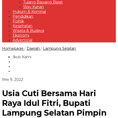
Tulang Bawang Barat
Way Kanan
Hukum & Kriminal
Pendidikan
Politik
Kesehatan
Wisata & Budaya
Ekonomi
Advertorial
Usia
Homepage
Daerah
Lampung Selatan
/
/
Cuti
Bersama
Ikuti Kami
Hari
Raya
Idul
Fitri,
Bupati
oleh
Mei 9, 2022
Lampung
Redaksi
Selatan
Pimpin
Usia Cuti Bersama Hari
Apel
Rutin
Raya Idul Fitri, Bupati
Perdana
Lampung Selatan Pimpin