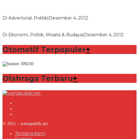
Bupati Aceng Fikri Minta Maaf Kepada Warga Garut dan
Rakyat Indonesia
Di Advertorial, Politik
|
Desember 4, 2012
Wafid Buka-bukaan Soal Proyek Tender Hambalang
Di Ekonomi, Politik, Wisata & Budaya
|
Desember 4, 2012
Otomotif Terpopuler
+
Olahraga Terbaru
+
© 2021 – wartapublik.net
Tentang Kami