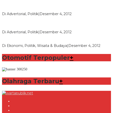
Polri Masih Dalami Pengaduan Mantan Istri Bupati Aceng
Fikri
Di Advertorial, Politik
|
Desember 4, 2012
Bupati Aceng Fikri Minta Maaf Kepada Warga Garut dan
Rakyat Indonesia
Di Advertorial, Politik
|
Desember 4, 2012
Wafid Buka-bukaan Soal Proyek Tender Hambalang
Di Ekonomi, Politik, Wisata & Budaya
|
Desember 4, 2012
Otomotif Terpopuler
+
Olahraga Terbaru
+