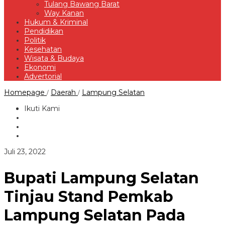
Tulang Bawang Barat
Way Kanan
Hukum & Kriminal
Pendidikan
Politik
Kesehatan
Wisata & Budaya
Ekonomi
Advertorial
Bupati
Homepage
Daerah
Lampung Selatan
/
/
Lampung
Selatan
Ikuti Kami
Tinjau
Stand
Pemkab
Lampung
Selatan
oleh
Juli 23, 2022
Pada
Redaksi
Gelaran
APKASI
Bupati Lampung Selatan
Otonomi
Expo
Tinjau Stand Pemkab
2022
Lampung Selatan Pada