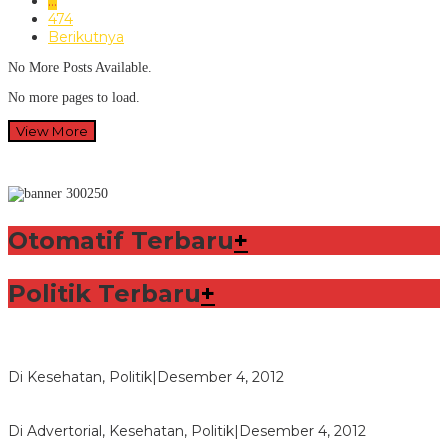
…
474
Berikutnya
No More Posts Available.
No more pages to load.
View More
Otomatif Terbaru
+
Politik Terbaru
+
Lorenzo Sabet Penghargaan Khusus dalam Acara FIM
Di Kesehatan, Politik
|
Desember 4, 2012
Seberapa Bahayanya Doping?
Di Advertorial, Kesehatan, Politik
|
Desember 4, 2012