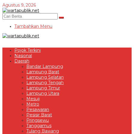
Lewati
Agustus 9, 2026
ke
konten
Tambahkan Menu
Pojok Terkini
Nasional
Daerah
Bandar Lampung
Lampung Barat
Lampung Selatan
Lampung Tengah
Lampung Timur
Lampung Utara
Mesuji
Metro
Pesawaran
Pesisir Barat
Pringsewu
Tanggamus
Tulang Bawang