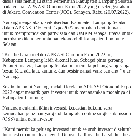
disela-sela meninjau stand Pemerintah Kabupaten Lampung Selatan
pada gelaran APKASI Otonomi Expo 2022 yang diselenggarakan
di Jakarta Convention Center (JCC), Senayan, Rabu (20/07/2022).
Nanang mengatakan, keikutsertaan Kabupaten Lampung Selatan
dalam APKASI Otonomi Expo 2022 merupakan bentuk nyata
untuk mempromosikan pariwisata dan UMKM sebagai upaya untuk
membangkitkan pertumbuhan ekonomi di Kabupaten Lampung
Selatan.
“Kita berharap melalui APKASI Otonomi Expo 2022 ini,
Kabupaten Lampung lebih dikenal luas. Sebagai pintu gerbang
Pulau Sumatera, Lampung Selatan ini memliki peluang yang sangat
besar. Kita ada laut, gunung, dan pesisir pantai yang panjang,” ujar
Nanang.
Selain itu lanjut Nanang, melalui kegiatan APKASI Otonomi Expo
2022 dapat menarik para investor untuk menanamkan modalnya di
Kabupaten Lampung.
Nanang menjamin iklim investasi, kepastian hukum, serta
kemudahan perizinan yang didukung oleh online single submission
(OSS) untuk para investor.
“Kami membuka peluang investasi untuk seluruh investor diseluruh
Indonesia maupun luar negeri. Dengan hadirnya berbagai duta besar