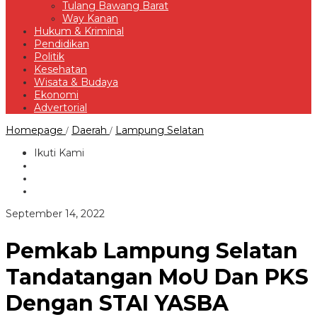
Tulang Bawang Barat
Way Kanan
Hukum & Kriminal
Pendidikan
Politik
Kesehatan
Wisata & Budaya
Ekonomi
Advertorial
Pemkab
Homepage
Daerah
Lampung Selatan
/
/
Lampung
Selatan
Ikuti Kami
Tandatangan
MoU
Dan
PKS
Dengan
oleh
September 14, 2022
STAI
Redaksi
YASBA
Kalianda
Pemkab Lampung Selatan
Tandatangan MoU Dan PKS
Dengan STAI YASBA