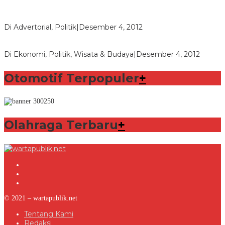
Bupati Aceng Fikri Minta Maaf Kepada Warga Garut dan
Rakyat Indonesia
Di Advertorial, Politik
|
Desember 4, 2012
Wafid Buka-bukaan Soal Proyek Tender Hambalang
Di Ekonomi, Politik, Wisata & Budaya
|
Desember 4, 2012
Otomotif Terpopuler
+
Olahraga Terbaru
+
© 2021 – wartapublik.net
Tentang Kami
Redaksi