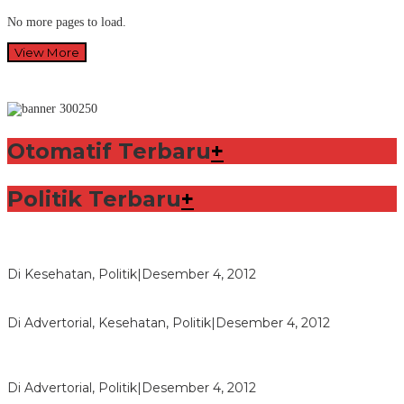
No more pages to load.
View More
Otomatif Terbaru
+
Politik Terbaru
+
Lorenzo Sabet Penghargaan Khusus dalam Acara FIM
Di Kesehatan, Politik
|
Desember 4, 2012
Seberapa Bahayanya Doping?
Di Advertorial, Kesehatan, Politik
|
Desember 4, 2012
Polri Masih Dalami Pengaduan Mantan Istri Bupati Aceng
Fikri
Di Advertorial, Politik
|
Desember 4, 2012