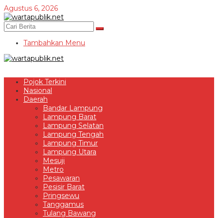
Lewati
Agustus 6, 2026
ke
konten
Tambahkan Menu
Pojok Terkini
Nasional
Daerah
Bandar Lampung
Lampung Barat
Lampung Selatan
Lampung Tengah
Lampung Timur
Lampung Utara
Mesuji
Metro
Pesawaran
Pesisir Barat
Pringsewu
Tanggamus
Tulang Bawang