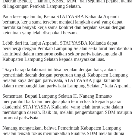
Daerah (Sekda) Thamrin, S.Sos., M.M., dan sejumlah pejabat utama
di lingkungan Pemkab Lampung Selatan.
Pada kesempatan itu, Ketua STAI YASBA Kalianda Arpandi
berharap, kerja sama tersebut menjadi langkah awal yang dapat
membuka banyak kerja sama konkret dan berjalan sesuai dengan
ketentuan yang telah disepakati bersama.
Lebih dari itu, lanjut Arpandi, STAI YASBA Kalianda dapat
bersinergi dengan Pemkab Lampung Selatan serta turut memberikan
kontribusi dalam mempromosikan sektor pariwisatayang ada di
Kabupaten Lampung Selatan kepada masyarakat luas.
“Saya harap kolaborasi ini bisa berjalan dengan baik, antara
pemerintah daerah dengan perguruan tinggi. Kabupaten Lampung
Selatan kaya dengan pariwisata, STAI YASBA juga ikut andil
dalam membangkitkan pariwisata Lampung Selatan,” kata Arpandi.
Sementara, Bupati Lampung Selatan H. Nanang Ermanto
menyambut baik dan mengucapkan terima kasih kepada jajaran
akademisi STAI YASBA Kalianda, yang telah turut serta dalam
membangun daerah. Baik itu, melalui pengembangan SDM maupun
promosi pariwisata.
Nanang mengatakan, bahwa Pemerintah Kabupaten Lampung
Selatan tengah fokus meningkatkan kualitas SDM melalui dunia