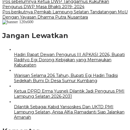
Navigasi
Pos sebelumnya
Ketua DWP Tanggamus Kukuhkan
Pengurus DWP Masa Bhakti 2019- 2024
pos
Pos berikutnya
Pemkab Lampung Selatan Tandatangan MoU
Dengan Yayasan Dharma Putra Nusantara
Jangan Lewatkan
Hadiri Rapat Dewan Pengurus III APKASI 2026, Bupati
Radityo Egi Dorong Kebijakan yang Memajukan
Kabupaten
Warisan Selama 206 Tahun, Bupati Egi Hadiri Tradisi
Sedekah Bumi Di Desa Sumur Kumbang
Ketua DPRD Erma Yusneli Dilantik Jadi Pengurus PMI
Lampung Selatan 2026-2031
Dilantik Sebagai Kabid Yansoskes Dan UKTD PMI
Lampung Selatan, Anisa Alfia Ramadanti Siap Jalankan
Amanah