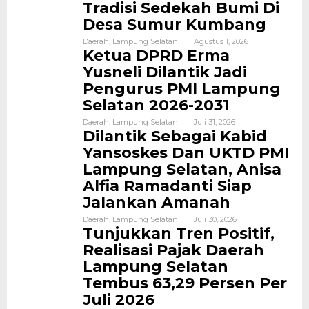
Tradisi Sedekah Bumi Di
Desa Sumur Kumbang
Daerah
,
Lampung Selatan
|
Agustus 1, 2026
Ketua DPRD Erma
Yusneli Dilantik Jadi
Pengurus PMI Lampung
Selatan 2026-2031
Daerah
,
Lampung Selatan
|
Juli 31, 2026
Dilantik Sebagai Kabid
Yansoskes Dan UKTD PMI
Lampung Selatan, Anisa
Alfia Ramadanti Siap
Jalankan Amanah
Daerah
,
Lampung Selatan
|
Juli 30, 2026
Tunjukkan Tren Positif,
Realisasi Pajak Daerah
Lampung Selatan
Tembus 63,29 Persen Per
Juli 2026