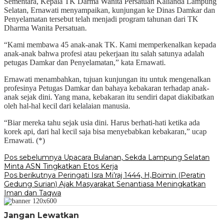
Sementara, Kepala TK Darma Wanita Persatuan Kalianda Lampung
Selatan, Ernawati menyampaikan, kunjungan ke Dinas Damkar dan
Penyelamatan tersebut telah menjadi program tahunan dari TK
Dharma Wanita Persatuan.
“Kami membawa 45 anak-anak TK. Kami memperkenalkan kepada
anak-anak bahwa profesi atau pekerjaan itu salah satunya adalah
petugas Damkar dan Penyelamatan,” kata Ernawati.
Ernawati menambahkan, tujuan kunjungan itu untuk mengenalkan
profesinya Petugas Damkar dan bahaya kebakaran terhadap anak-
anak sejak dini. Yang mana, kebakaran itu sendiri dapat diakibatkan
oleh hal-hal kecil dari kelalaian manusia.
“Biar mereka tahu sejak usia dini. Harus berhati-hati ketika ada
korek api, dari hal kecil saja bisa menyebabkan kebakaran,” ucap
Ernawati. (*)
Navigasi
Pos sebelumnya
Upacara Bulanan, Sekda Lampung Selatan
Minta ASN Tingkatkan Etos Kerja
pos
Pos berikutnya
Peringati Isra Mi’raj 1444, H,Boimin (Peratin
Gedung Surian) Ajak Masyarakat Senantiasa Meningkatkan
Iman dan Taqwa
Jangan Lewatkan