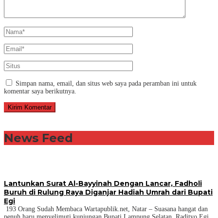
Simpan nama, email, dan situs web saya pada peramban ini untuk
komentar saya berikutnya.
News Feed
Lantunkan Surat Al-Bayyinah Dengan Lancar, Fadholi
Buruh di Rulung Raya Diganjar Hadiah Umrah dari Bupati
Egi
193 Orang Sudah Membaca Wartapublik.net, Natar – Suasana hangat dan
penuh haru menyelimuti kunjungan Bupati Lampung Selatan, Radityo Egi