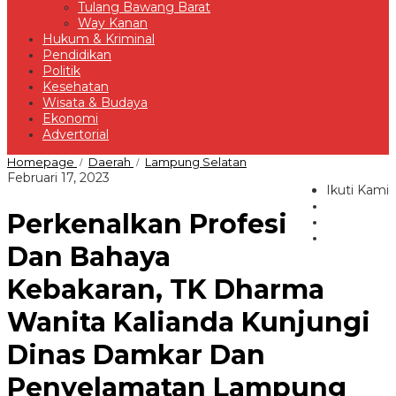
Tulang Bawang Barat
Way Kanan
Hukum & Kriminal
Pendidikan
Politik
Kesehatan
Wisata & Budaya
Ekonomi
Advertorial
Perkenalkan
Homepage
Daerah
Lampung Selatan
/
/
Profesi
oleh
Februari 17, 2023
Dan
Ikuti Kami
Redaksi
Bahaya
Perkenalkan Profesi
Kebakaran,
TK
Dharma
Dan Bahaya
Wanita
Kalianda
Kebakaran, TK Dharma
Kunjungi
Dinas
Wanita Kalianda Kunjungi
Damkar
Dan
Penyelamatan
Dinas Damkar Dan
Lampung
Selatan
Penyelamatan Lampung