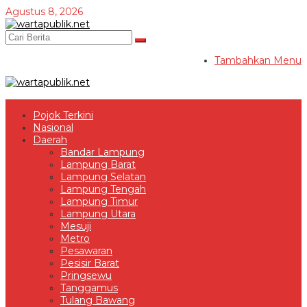
Lewati
Agustus 8, 2026
ke
konten
Tambahkan Menu
Pojok Terkini
Nasional
Daerah
Bandar Lampung
Lampung Barat
Lampung Selatan
Lampung Tengah
Lampung Timur
Lampung Utara
Mesuji
Metro
Pesawaran
Pesisir Barat
Pringsewu
Tanggamus
Tulang Bawang