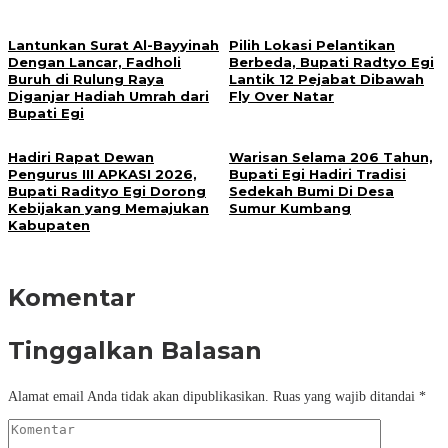
Lantunkan Surat Al-Bayyinah
Pilih Lokasi Pelantikan
Dengan Lancar, Fadholi
Berbeda, Bupati Radtyo Egi
Buruh di Rulung Raya
Lantik 12 Pejabat Dibawah
Diganjar Hadiah Umrah dari
Fly Over Natar
Bupati Egi
Hadiri Rapat Dewan
Warisan Selama 206 Tahun,
Pengurus III APKASI 2026,
Bupati Egi Hadiri Tradisi
Bupati Radityo Egi Dorong
Sedekah Bumi Di Desa
Kebijakan yang Memajukan
Sumur Kumbang
Kabupaten
Komentar
Tinggalkan Balasan
Alamat email Anda tidak akan dipublikasikan.
Ruas yang wajib ditandai
*