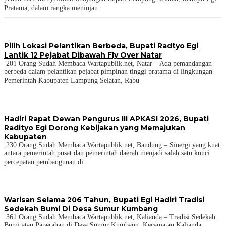
Pratama, dalam rangka meninjau
Pilih Lokasi Pelantikan Berbeda, Bupati Radtyo Egi
Lantik 12 Pejabat Dibawah Fly Over Natar
201 Orang Sudah Membaca Wartapublik.net, Natar – Ada pemandangan
berbeda dalam pelantikan pejabat pimpinan tinggi pratama di lingkungan
Pemerintah Kabupaten Lampung Selatan, Rabu
Hadiri Rapat Dewan Pengurus III APKASI 2026, Bupati
Radityo Egi Dorong Kebijakan yang Memajukan
Kabupaten
230 Orang Sudah Membaca Wartapublik.net, Bandung – Sinergi yang kuat
antara pemerintah pusat dan pemerintah daerah menjadi salah satu kunci
percepatan pembangunan di
Warisan Selama 206 Tahun, Bupati Egi Hadiri Tradisi
Sedekah Bumi Di Desa Sumur Kumbang
361 Orang Sudah Membaca Wartapublik.net, Kalianda – Tradisi Sedekah
Bumi atau Paperahan di Desa Sumur Kumbang, Kecamatan Kalianda,