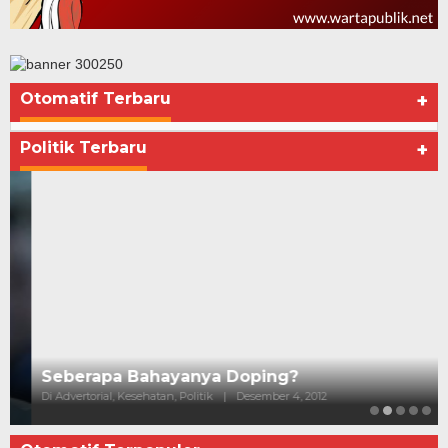
Otomatif Terbaru
+
Seberapa Bahayanya Doping?
Di Advertorial, Kesehatan, Politik
|
Desember 4, 2012
Politik Terbaru
+