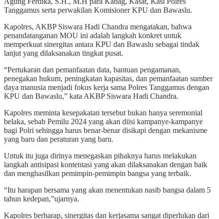
Agung Ferdika, S.H., M.H para Kabag, Kasat, Kasi Polres
Tanggamus serta perwakilan Komisioner KPU dan Bawaslu.
Kapolres, AKBP Siswara Hadi Chandra mengatakan, bahwa
penandatanganan MOU ini adalah langkah konkret untuk
memperkuat sinergitas antara KPU dan Bawaslu sebagai tindak
lanjut yang dilaksanakan tingkat pusat.
“Pertukaran dan pemanfaatan data, bantuan pengamanan,
penegakan hukum, peningkatan kapasitas, dan pemanfaatan sumber
daya manusia menjadi fokus kerja sama Polres Tanggamus dengan
KPU dan Bawaslu,” kata AKBP Siswara Hadi Chandra.
Kapolres meminta kesepakatan tersebut bukan hanya seremonial
belaka, sebab Pemilu 2024 yang akan diisi kampanye-kampanye
bagi Polri sehingga harus benar-benar disikapi dengan mekanisme
yang baru dan peraturan yang baru.
Untuk itu juga dirinya menegaskan pihaknya harus melakukan
langkah antisipasi kontentasi yang akan dilaksanakan dengan baik
dan menghasilkan pemimpin-pemimpin bangsa yang terbaik.
“Itu harapan bersama yang akan menentukan nasib bangsa dalam 5
tahun kedepan,”ujarnya.
Kapolres berharap, sinergitas dan kerjasama sangat diperlukan dari