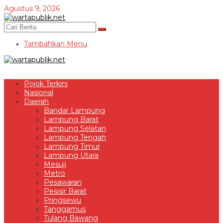
Lewati
Agustus 9, 2026
ke
konten
Tambahkan Menu
Pojok Terkini
Nasional
Daerah
Bandar Lampung
Lampung Barat
Lampung Selatan
Lampung Tengah
Lampung Timur
Lampung Utara
Mesuji
Metro
Pesawaran
Pesisir Barat
Pringsewu
Tanggamus
Tulang Bawang