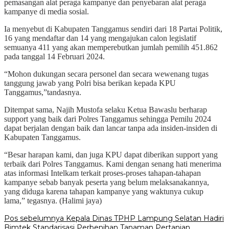
pemasangan alat peraga kampanye dan penyebaran alat peraga
kampanye di media sosial.
Ia menyebut di Kabupaten Tanggamus sendiri dari 18 Partai Politik,
16 yang mendaftar dan 14 yang mengajukan calon legislatif
semuanya 411 yang akan memperebutkan jumlah pemilih 451.862
pada tanggal 14 Februari 2024.
“Mohon dukungan secara personel dan secara wewenang tugas
tanggung jawab yang Polri bisa berikan kepada KPU
Tanggamus,”tandasnya.
Ditempat sama, Najih Mustofa selaku Ketua Bawaslu berharap
support yang baik dari Polres Tanggamus sehingga Pemilu 2024
dapat berjalan dengan baik dan lancar tanpa ada insiden-insiden di
Kabupaten Tanggamus.
“Besar harapan kami, dan juga KPU dapat diberikan support yang
terbaik dari Polres Tanggamus. Kami dengan senang hati menerima
atas informasi Intelkam terkait proses-proses tahapan-tahapan
kampanye sebab banyak peserta yang belum melaksanakannya,
yang diduga karena tahapan kampanye yang waktunya cukup
lama,” tegasnya. (Halimi jaya)
Navigasi
Pos sebelumnya
Kepala Dinas TPHP Lampung Selatan Hadiri
Bimtek Standarisasi Perbenihan Tanaman Pertanian