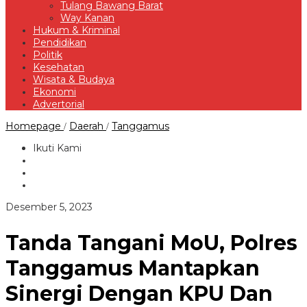
Tulang Bawang Barat
Way Kanan
Hukum & Kriminal
Pendidikan
Politik
Kesehatan
Wisata & Budaya
Ekonomi
Advertorial
Tanda
Homepage
Daerah
Tanggamus
/
/
Tangani
MoU,
Ikuti Kami
Polres
Tanggamus
Mantapkan
Sinergi
Dengan
oleh
Desember 5, 2023
KPU
Redaksi
Dan
Bawaslu
Tanda Tangani MoU, Polres
Pada
Pemilu
Tanggamus Mantapkan
2024
Sinergi Dengan KPU Dan