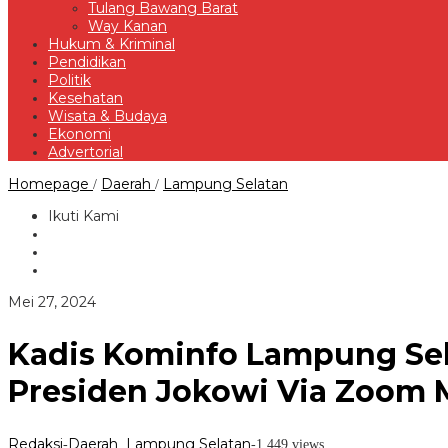
Tulang Bawang Barat
Way Kanan
Hukum & Kriminal
Pendidikan
Politik
Kesehatan
Wisata & Budaya
Ekonomi
Advertorial
Kadis
Homepage
Daerah
Lampung Selatan
/
/
Kominfo
Lampung
Ikuti Kami
Selatan
Hadiri
Peluncuran
GovTech
INA
oleh
Mei 27, 2024
Digital
Redaksi
Oleh
Presiden
Kadis Kominfo Lampung Sela
Jokowi
Via
Presiden Jokowi Via Zoom 
Zoom
Meeting
Redaksi
Daerah
Lampung Selatan
-
,
-
1,449 views