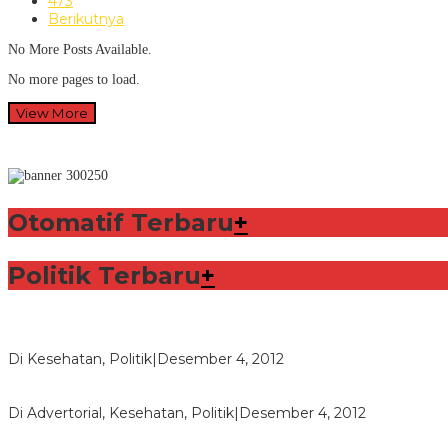
473
Berikutnya
No More Posts Available.
No more pages to load.
View More
Otomatif Terbaru
+
Politik Terbaru
+
Lorenzo Sabet Penghargaan Khusus dalam Acara FIM
Di Kesehatan, Politik
|
Desember 4, 2012
Seberapa Bahayanya Doping?
Di Advertorial, Kesehatan, Politik
|
Desember 4, 2012