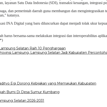
kan, layanan Satu Data Indonesia (SDI), transaksi keuangan, integrasi po
aga, dan pemerintah daerah guna membangun dan mengintegrasikan tek
tan,” katanya.
kasi INA Digital yang baru diluncurkan dapat menjadi tolak ukur kepu
h harus bersama-sama melakukan integrasi dan interoperabilitas aplikas
*)
Lampung Selatan Raih 10 Penghargaan
-Provinsi Lampung, Lampung Selatan Jadi Kabupaten Percontoh
Radityo Egi Dorong Kebijakan yang Memajukan Kabupaten
edekah Bumi Di Desa Sumur Kumbang
Lampung Selatan 2026-2031