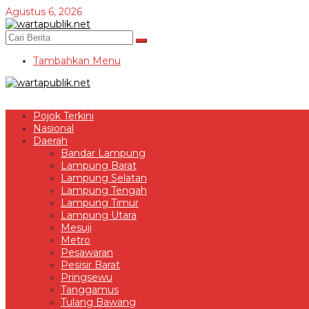
Lewati
Agustus 6, 2026
ke
konten
Tambahkan Menu
Pojok Terkini
Nasional
Daerah
Bandar Lampung
Lampung Barat
Lampung Selatan
Lampung Tengah
Lampung Timur
Lampung Utara
Mesuji
Metro
Pesawaran
Pesisir Barat
Pringsewu
Tanggamus
Tulang Bawang