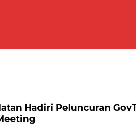
tan Hadiri Peluncuran GovTe
Meeting