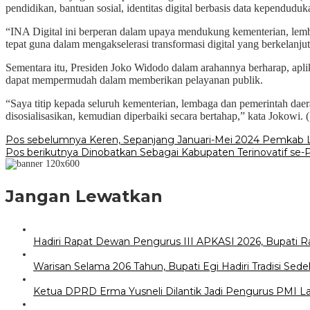
pendidikan, bantuan sosial, identitas digital berbasis data kependudu
“INA Digital ini berperan dalam upaya mendukung kementerian, lemb
tepat guna dalam mengakselerasi transformasi digital yang berkelanju
Sementara itu, Presiden Joko Widodo dalam arahannya berharap, apli
dapat mempermudah dalam memberikan pelayanan publik.
“Saya titip kepada seluruh kementerian, lembaga dan pemerintah daera
disosialisasikan, kemudian diperbaiki secara bertahap,” kata Jokowi. (
Navigasi
Pos sebelumnya
Keren, Sepanjang Januari-Mei 2024 Pemkab 
Pos berikutnya
Dinobatkan Sebagai Kabupaten Terinovatif se
pos
Jangan Lewatkan
Hadiri Rapat Dewan Pengurus III APKASI 2026, Bupati 
Warisan Selama 206 Tahun, Bupati Egi Hadiri Tradisi S
Ketua DPRD Erma Yusneli Dilantik Jadi Pengurus PMI 