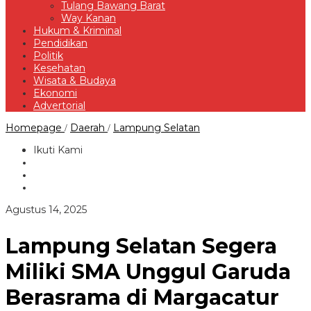
Tulang Bawang Barat
Way Kanan
Hukum & Kriminal
Pendidikan
Politik
Kesehatan
Wisata & Budaya
Ekonomi
Advertorial
Lampung
Homepage
Daerah
Lampung Selatan
/
/
Selatan
Segera
Ikuti Kami
Miliki
SMA
Unggul
Garuda
Berasrama
oleh
Agustus 14, 2025
di
Redaksi
Margacatur
Lampung Selatan Segera
Miliki SMA Unggul Garuda
Berasrama di Margacatur