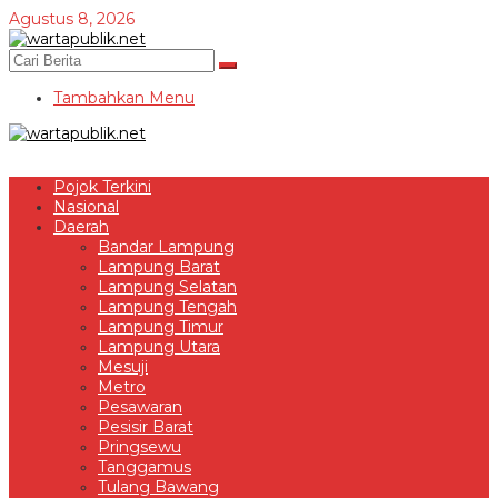
Lewati
Agustus 8, 2026
ke
konten
Tambahkan Menu
Pojok Terkini
Nasional
Daerah
Bandar Lampung
Lampung Barat
Lampung Selatan
Lampung Tengah
Lampung Timur
Lampung Utara
Mesuji
Metro
Pesawaran
Pesisir Barat
Pringsewu
Tanggamus
Tulang Bawang