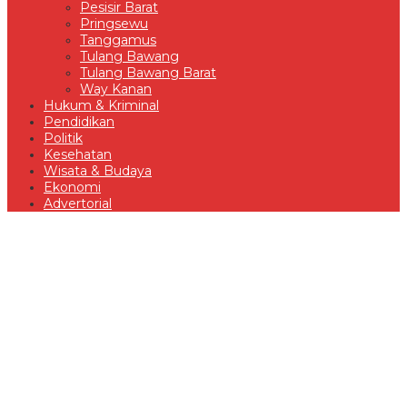
Pesisir Barat
Pringsewu
Tanggamus
Tulang Bawang
Tulang Bawang Barat
Way Kanan
Hukum & Kriminal
Pendidikan
Politik
Kesehatan
Wisata & Budaya
Ekonomi
Advertorial