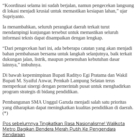
“Koordinasi selama ini sudah berjalan, namun pengecekan langsung
di lokasi menjadi krusial untuk memastikan kesiapan lahan,” ujar
Supriyanto.
Ia menambahkan, seluruh perangkat daerah terkait turut
mendampingi kunjungan tersebut untuk memastikan seluruh
informasi teknis dapat disampaikan dengan lengkap.
“Dari pengecekan hari ini, ada beberapa catatan yang akan menjadi
bahan pembahasan bersama untuk langkah selanjutnya, baik terkait
dukungan jalan, listrik, maupun pemenuhan kebutuhan dasar
lainnya,” imbuhnya.
Di bawah kepemimpinan Bupati Radityo Egi Pratama dan Wakil
Bupati M. Syaiful Anwar, Pemkab Lampung Selatan terus
memperkuat sinergi dengan pemerintah pusat untuk menghadirkan
program strategis di bidang pendidikan.
Pembangunan SMA Unggul Garuda menjadi salah satu prioritas
yang diharapkan dapat meningkatkan kualitas pendidikan di daerah.
(*)
Navigasi
Pos sebelumnya
Tingkatkan Rasa Nasionalisme! Walikota
Metro Bagikan Bendera Merah Putih Ke Pengendara
pos
Kendaraan