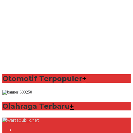
Otomotif Terpopuler
+
Olahraga Terbaru
+