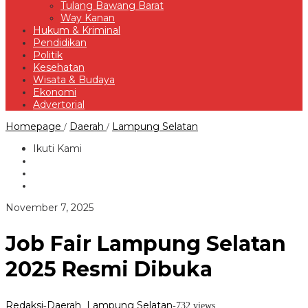
Tulang Bawang Barat
Way Kanan
Hukum & Kriminal
Pendidikan
Politik
Kesehatan
Wisata & Budaya
Ekonomi
Advertorial
Job
Homepage
Daerah
Lampung Selatan
/
/
Fair
Lampung
Ikuti Kami
Selatan
2025
Resmi
Dibuka
oleh
November 7, 2025
Redaksi
Job Fair Lampung Selatan
2025 Resmi Dibuka
Redaksi
Daerah
Lampung Selatan
-
,
-
732 views