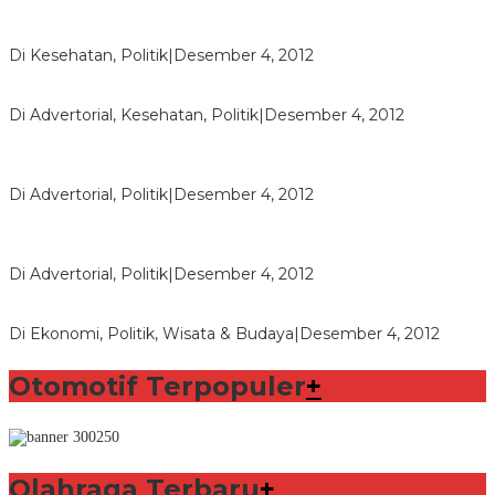
Lorenzo Sabet Penghargaan Khusus dalam Acara FIM
Di Kesehatan, Politik
|
Desember 4, 2012
Seberapa Bahayanya Doping?
Di Advertorial, Kesehatan, Politik
|
Desember 4, 2012
Polri Masih Dalami Pengaduan Mantan Istri Bupati Aceng
Fikri
Di Advertorial, Politik
|
Desember 4, 2012
Bupati Aceng Fikri Minta Maaf Kepada Warga Garut dan
Rakyat Indonesia
Di Advertorial, Politik
|
Desember 4, 2012
Wafid Buka-bukaan Soal Proyek Tender Hambalang
Di Ekonomi, Politik, Wisata & Budaya
|
Desember 4, 2012
Otomotif Terpopuler
+
Olahraga Terbaru
+