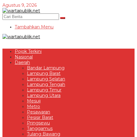
Lewati
Agustus 9, 2026
ke
konten
Tambahkan Menu
Pojok Terkini
Nasional
Daerah
Bandar Lampung
Lampung Barat
Lampung Selatan
Lampung Tengah
Lampung Timur
Lampung Utara
Mesuji
Metro
Pesawaran
Pesisir Barat
Pringsewu
Tanggamus
Tulang Bawang