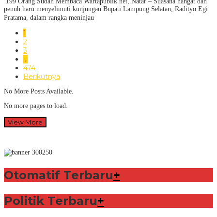
199 Orang Sudah Membaca Wartapublik.net, Natar – Suasana hangat dan
penuh haru menyelimuti kunjungan Bupati Lampung Selatan, Radityo Egi
Pratama, dalam rangka meninjau
1
2
3
…
474
Berikutnya
No More Posts Available.
No more pages to load.
View More
Otomatif Terbaru
+
Politik Terbaru
+