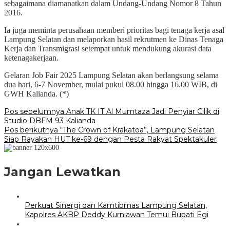
sebagaimana diamanatkan dalam Undang-Undang Nomor 8 Tahun
2016.
Ia juga meminta perusahaan memberi prioritas bagi tenaga kerja asal
Lampung Selatan dan melaporkan hasil rekrutmen ke Dinas Tenaga
Kerja dan Transmigrasi setempat untuk mendukung akurasi data
ketenagakerjaan.
Gelaran Job Fair 2025 Lampung Selatan akan berlangsung selama
dua hari, 6-7 November, mulai pukul 08.00 hingga 16.00 WIB, di
GWH Kalianda. (*)
Navigasi
Pos sebelumnya
Anak TK IT Al Mumtaza Jadi Penyiar Cilik di
Studio DBFM 93 Kalianda
pos
Pos berikutnya
“The Crown of Krakatoa”, Lampung Selatan
Siap Rayakan HUT ke-69 dengan Pesta Rakyat Spektakuler
Jangan Lewatkan
Perkuat Sinergi dan Kamtibmas Lampung Selatan,
Kapolres AKBP Deddy Kurniawan Temui Bupati Egi