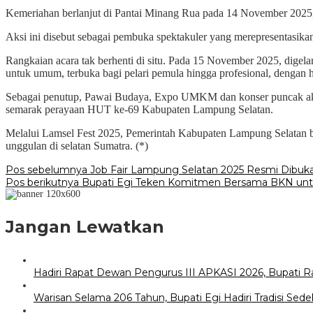
Kemeriahan berlanjut di Pantai Minang Rua pada 14 November 2025,
Aksi ini disebut sebagai pembuka spektakuler yang merepresentasika
Rangkaian acara tak berhenti di situ. Pada 15 November 2025, digelar
untuk umum, terbuka bagi pelari pemula hingga profesional, dengan h
Sebagai penutup, Pawai Budaya, Expo UMKM dan konser puncak akan
semarak perayaan HUT ke-69 Kabupaten Lampung Selatan.
Melalui Lamsel Fest 2025, Pemerintah Kabupaten Lampung Selatan be
unggulan di selatan Sumatra. (*)
Navigasi
Pos sebelumnya
Job Fair Lampung Selatan 2025 Resmi Dibuk
Pos berikutnya
Bupati Egi Teken Komitmen Bersama BKN untu
pos
Jangan Lewatkan
Hadiri Rapat Dewan Pengurus III APKASI 2026, Bupati 
Warisan Selama 206 Tahun, Bupati Egi Hadiri Tradisi S