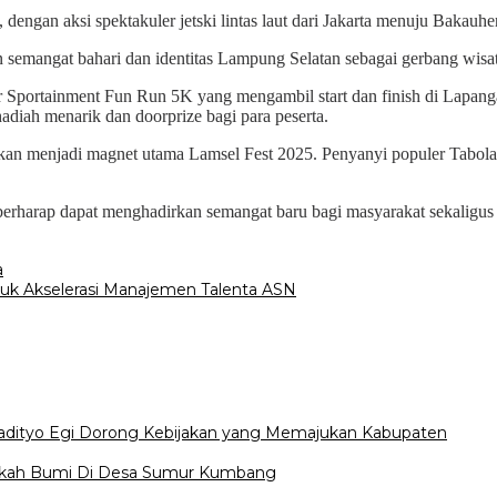
 dengan aksi spektakuler jetski lintas laut dari Jakarta menuju Bak
n semangat bahari dan identitas Lampung Selatan sebagai gerbang wis
 Sportainment Fun Run 5K yang mengambil start dan finish di Lapangan K
adiah menarik dan doorprize bagi para peserta.
 menjadi magnet utama Lamsel Fest 2025. Penyanyi populer Tabola-
rharap dapat menghadirkan semangat baru bagi masyarakat sekaligus m
a
k Akselerasi Manajemen Talenta ASN
Radityo Egi Dorong Kebijakan yang Memajukan Kabupaten
edekah Bumi Di Desa Sumur Kumbang