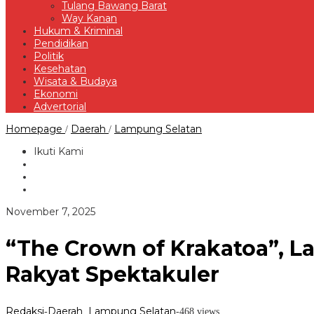
Tulang Bawang Barat
Way Kanan
Hukum & Kriminal
Pendidikan
Politik
Kesehatan
Wisata & Budaya
Ekonomi
Advertorial
“The
Homepage
Daerah
Lampung Selatan
/
/
Crown
of
Ikuti Kami
Krakatoa”,
Lampung
Selatan
Siap
Rayakan
oleh
November 7, 2025
HUT
Redaksi
ke-
69
“The Crown of Krakatoa”, 
dengan
Pesta
Rakyat Spektakuler
Rakyat
Spektakuler
Redaksi
Daerah
Lampung Selatan
-
,
-
468 views