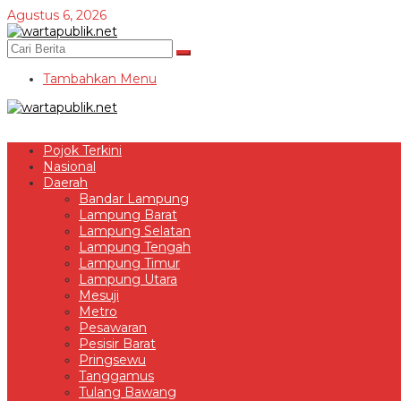
Lewati
Agustus 6, 2026
ke
konten
Tambahkan Menu
Pojok Terkini
Nasional
Daerah
Bandar Lampung
Lampung Barat
Lampung Selatan
Lampung Tengah
Lampung Timur
Lampung Utara
Mesuji
Metro
Pesawaran
Pesisir Barat
Pringsewu
Tanggamus
Tulang Bawang