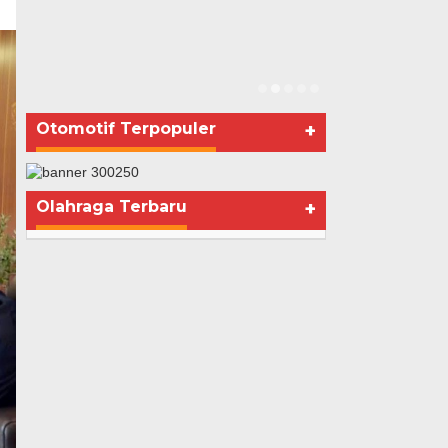
Polri Masih
Mantan Istri 
Di Advertorial, Politik
Otomotif Terpopuler
+
Olahraga Terbaru
+