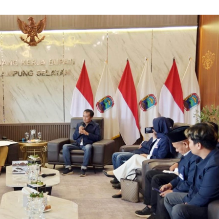
ra
ukaan Soal Proyek
alang
Wisata & Budaya
|
Desember