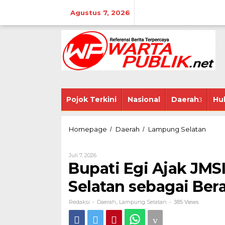
Lewati
ke
Agustus 7, 2026
konten
Pojok Terkini
Nasional
Daerah
Hu
Bupati
Homepage
Daerah
Lampung Selatan
/
/
Egi
Ajak
Oleh
Juli 7, 2026
JMSI
Redaksi
Bupati Egi Ajak JM
Perkua
Brandi
Selatan sebagai Ber
Lampu
Selata
sebaga
Redaksi
Daerah
Lampung Selatan
-
,
-
385 Views
Beran
Pulau