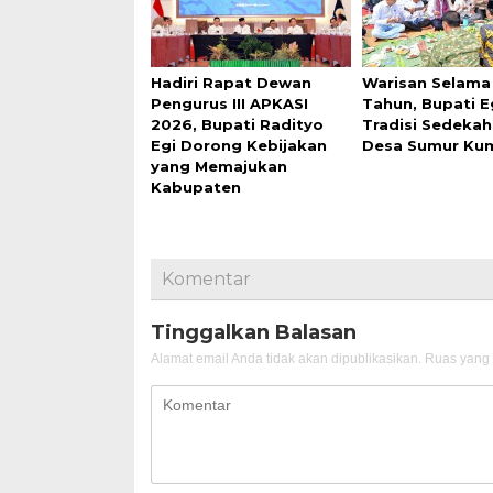
Hadiri Rapat Dewan
Warisan Selama
Pengurus III APKASI
Tahun, Bupati Eg
2026, Bupati Radityo
Tradisi Sedekah
Egi Dorong Kebijakan
Desa Sumur Ku
yang Memajukan
Kabupaten
Komentar
Tinggalkan Balasan
Alamat email Anda tidak akan dipublikasikan.
Ruas yang 