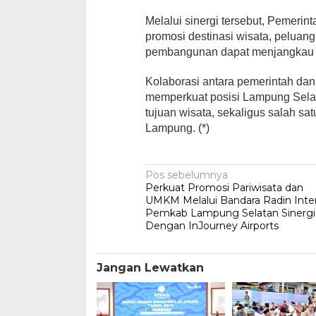
Melalui sinergi tersebut, Pemeri
promosi destinasi wisata, peluang
pembangunan dapat menjangkau m
Kolaborasi antara pemerintah da
memperkuat posisi Lampung Sela
tujuan wisata, sekaligus salah sa
Lampung. (*)
Navigasi
Pos sebelumnya
Perkuat Promosi Pariwisata dan
pos
UMKM Melalui Bandara Radin Inten
Pemkab Lampung Selatan Sinergi
Dengan InJourney Airports
Jangan Lewatkan