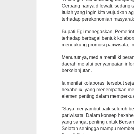
Gerbang hanya dilewati, sedangk
Itulah yang ingin kita wujudkan 
terhadap perekonomian masyaraka
Bupati Egi menegaskan, Pemerin
terhadap berbagai bentuk kolabo
mendukung promosi pariwisata, i
Menurutnya, media memiliki peran
daerah melalui penyampaian infor
berkelanjutan.
Ia menilai kolaborasi tersebut 
hexahelix, yang menempatkan med
elemen penting dalam memperkua
“Saya menyambut baik seluruh ben
pariwisata. Dalam konsep hexahel
yang sangat penting untuk Bersa
Selatan sehingga mampu memberi