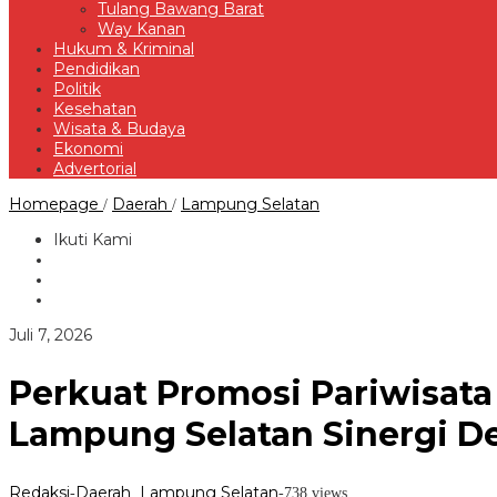
Tulang Bawang Barat
Way Kanan
Hukum & Kriminal
Pendidikan
Politik
Kesehatan
Wisata & Budaya
Ekonomi
Advertorial
Perkuat
Homepage
Daerah
Lampung Selatan
/
/
Promosi
Pariwisata
Ikuti Kami
dan
UMKM
Melalui
Bandara
Radin
oleh
Juli 7, 2026
Inten
Redaksi
II,
Pemkab
Perkuat Promosi Pariwisata
Lampung
Selatan
Lampung Selatan Sinergi D
Sinergi
Dengan
InJourney
Airports
Redaksi
Daerah
Lampung Selatan
-
,
-
738 views