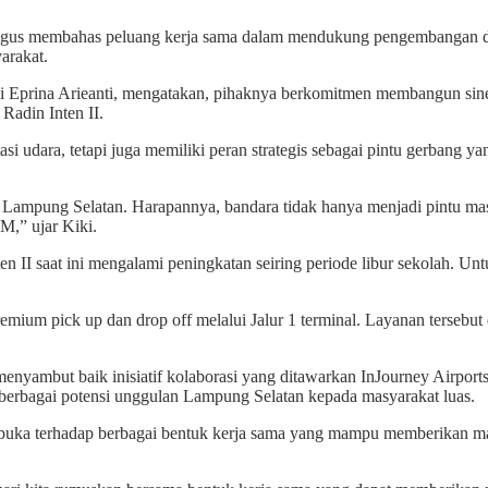
igus membahas peluang kerja sama dalam mendukung pengembangan dae
arakat.
ki Eprina Arieanti, mengatakan, pihaknya berkomitmen membangun sin
 Radin Inten II.
rtasi udara, tetapi juga memiliki peran strategis sebagai pintu gerb
Lampung Selatan. Harapannya, bandara tidak hanya menjadi pintu mas
M,” ujar Kiki.
II saat ini mengalami peningkatan seiring periode libur sekolah. Un
remium pick up dan drop off melalui Jalur 1 terminal. Layanan tersebut
enyambut baik inisiatif kolaborasi yang ditawarkan InJourney Airports
berbagai potensi unggulan Lampung Selatan kepada masyarakat luas.
buka terhadap berbagai bentuk kerja sama yang mampu memberikan man