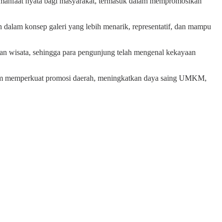
n manfaat nyata bagi masyarakat, termasuk dalam mempromosikan
 dalam konsep galeri yang lebih menarik, representatif, dan mampu
aman wisata, sehingga para pengunjung telah mengenal kekayaan
alam memperkuat promosi daerah, meningkatkan daya saing UMKM,