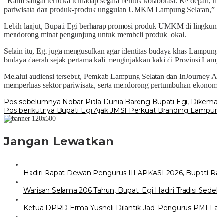
“Kami sangat terbuka terhadap segala bentuk kolaborasi. Ke depan,
pariwisata dan produk-produk unggulan UMKM Lampung Selatan,” k
Lebih lanjut, Bupati Egi berharap promosi produk UMKM di lingkunga
mendorong minat pengunjung untuk membeli produk lokal.
Selain itu, Egi juga mengusulkan agar identitas budaya khas Lampung
budaya daerah sejak pertama kali menginjakkan kaki di Provinsi La
Melalui audiensi tersebut, Pemkab Lampung Selatan dan InJourney 
memperluas sektor pariwisata, serta mendorong pertumbuhan ekonom
Navigasi
Pos sebelumnya
Nobar Piala Dunia Bareng Bupati Egi, Dikemas
Pos berikutnya
Bupati Egi Ajak JMSI Perkuat Branding Lampu
pos
Jangan Lewatkan
Hadiri Rapat Dewan Pengurus III APKASI 2026, Bupati 
Warisan Selama 206 Tahun, Bupati Egi Hadiri Tradisi S
Ketua DPRD Erma Yusneli Dilantik Jadi Pengurus PMI 