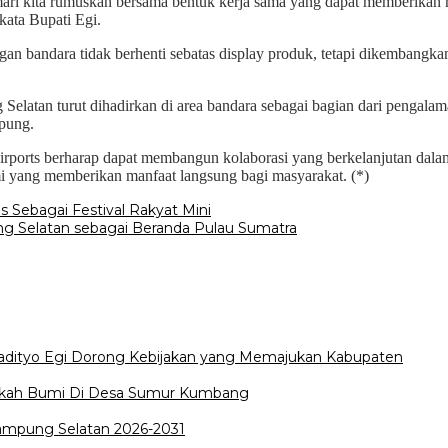
 mari kita rumuskan bersama bentuk kerja sama yang dapat memberika
ata Bupati Egi.
n bandara tidak berhenti sebatas display produk, tetapi dikembangkan
 Selatan turut dihadirkan di area bandara sebagai bagian dari pengal
mpung.
Airports berharap dapat membangun kolaborasi yang berkelanjutan d
i yang memberikan manfaat langsung bagi masyarakat. (*)
 Sebagai Festival Rakyat Mini
ng Selatan sebagai Beranda Pulau Sumatra
Radityo Egi Dorong Kebijakan yang Memajukan Kabupaten
edekah Bumi Di Desa Sumur Kumbang
Lampung Selatan 2026-2031