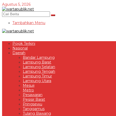
Lewati
Agustus 5, 2026
ke
konten
Tambahkan Menu
Pojok Terkini
Nasional
Daerah
Bandar Lampung
Lampung Barat
Lampung Selatan
Lampung Tengah
Lampung Timur
Lampung Utara
Mesuji
Metro
Pesawaran
Pesisir Barat
Pringsewu
Tanggamus
Tulang Bawang