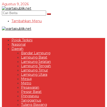
Lewati
Agustus 9, 2026
ke
konten
Tambahkan Menu
Pojok Terkini
Nasional
Daerah
Bandar Lampung
Lampung Barat
Lampung Selatan
Lampung Tengah
Lampung Timur
Lampung Utara
Mesuji
Metro
Pesawaran
Pesisir Barat
Pringsewu
Tanggamus
Tulang Bawang