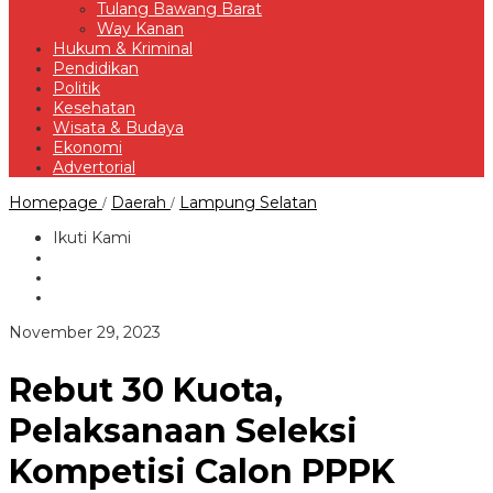
Tulang Bawang Barat
Way Kanan
Hukum & Kriminal
Pendidikan
Politik
Kesehatan
Wisata & Budaya
Ekonomi
Advertorial
Rebut
Homepage
Daerah
Lampung Selatan
/
/
30
Kuota,
Ikuti Kami
Pelaksanaan
Seleksi
Kompetisi
Calon
PPPK
oleh
November 29, 2023
Untuk
Redaksi
Tenaga
Fungsional
Rebut 30 Kuota,
Kesehatan
Lamsel
Pelaksanaan Seleksi
Hari
Kedua
Kompetisi Calon PPPK
Berjalan
Lancar