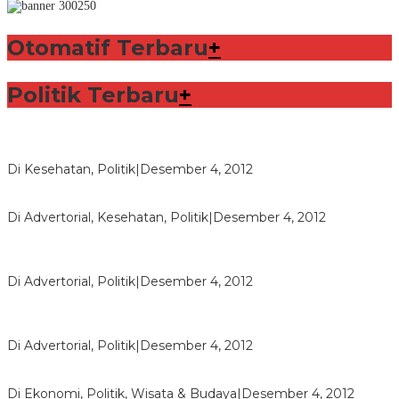
Otomatif Terbaru
+
Politik Terbaru
+
Lorenzo Sabet Penghargaan Khusus dalam Acara FIM
Di Kesehatan, Politik
|
Desember 4, 2012
Seberapa Bahayanya Doping?
Di Advertorial, Kesehatan, Politik
|
Desember 4, 2012
Polri Masih Dalami Pengaduan Mantan Istri Bupati Aceng
Fikri
Di Advertorial, Politik
|
Desember 4, 2012
Bupati Aceng Fikri Minta Maaf Kepada Warga Garut dan
Rakyat Indonesia
Di Advertorial, Politik
|
Desember 4, 2012
Wafid Buka-bukaan Soal Proyek Tender Hambalang
Di Ekonomi, Politik, Wisata & Budaya
|
Desember 4, 2012