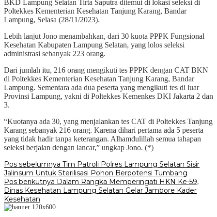
BKD Lampung Selatan Tirta Saputra ditemui di lokasi seleksi di
Poltekkes Kementerian Kesehatan Tanjung Karang, Bandar
Lampung, Selasa (28/11/2023).
Lebih lanjut Jono menambahkan, dari 30 kuota PPPK Fungsional
Kesehatan Kabupaten Lampung Selatan, yang lolos seleksi
administrasi sebanyak 223 orang.
Dari jumlah itu, 216 orang mengikuti tes PPPK dengan CAT BKN
di Poltekkes Kementerian Kesehatan Tanjung Karang, Bandar
Lampung. Sementara ada dua peserta yang mengikuti tes di luar
Provinsi Lampung, yakni di Poltekkes Kemenkes DKI Jakarta 2 dan
3.
“Kuotanya ada 30, yang menjalankan tes CAT di Poltekkes Tanjung
Karang sebanyak 216 orang. Karena dihari pertama ada 5 peserta
yang tidak hadir tanpa keterangan. Alhamdulillah semua tahapan
seleksi berjalan dengan lancar,” ungkap Jono. (*)
Navigasi
Pos sebelumnya
Tim Patroli Polres Lampung Selatan Sisir
Jalinsum Untuk Sterilisasi Pohon Berpotensi Tumbang
pos
Pos berikutnya
Dalam Rangka Memperingati HKN Ke-59,
Dinas Kesehatan Lampung Selatan Gelar Jambore Kader
Kesehatan