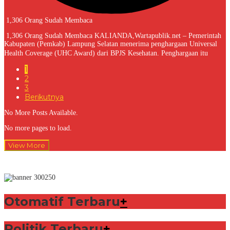
1,306 Orang Sudah Membaca
1,306 Orang Sudah Membaca KALIANDA,Wartapublik.net – Pemerintah
Kabupaten (Pemkab) Lampung Selatan menerima penghargaan Universal
Health Coverage (UHC Award) dari BPJS Kesehatan. Penghargaan itu
1
2
3
Berikutnya
No More Posts Available.
No more pages to load.
View More
Otomatif Terbaru
+
Politik Terbaru
+