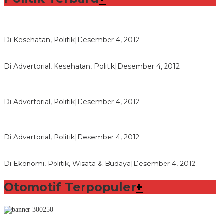
Lorenzo Sabet Penghargaan Khusus dalam Acara FIM
Di Kesehatan, Politik
|
Desember 4, 2012
Seberapa Bahayanya Doping?
Di Advertorial, Kesehatan, Politik
|
Desember 4, 2012
Polri Masih Dalami Pengaduan Mantan Istri Bupati Aceng
Fikri
Di Advertorial, Politik
|
Desember 4, 2012
Bupati Aceng Fikri Minta Maaf Kepada Warga Garut dan
Rakyat Indonesia
Di Advertorial, Politik
|
Desember 4, 2012
Wafid Buka-bukaan Soal Proyek Tender Hambalang
Di Ekonomi, Politik, Wisata & Budaya
|
Desember 4, 2012
Otomotif Terpopuler
+