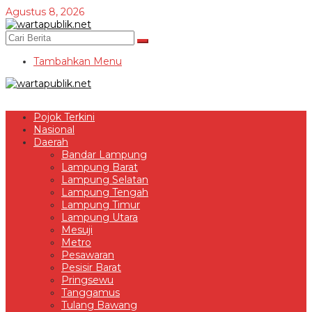
Lewati
Agustus 8, 2026
ke
konten
Tambahkan Menu
Pojok Terkini
Nasional
Daerah
Bandar Lampung
Lampung Barat
Lampung Selatan
Lampung Tengah
Lampung Timur
Lampung Utara
Mesuji
Metro
Pesawaran
Pesisir Barat
Pringsewu
Tanggamus
Tulang Bawang