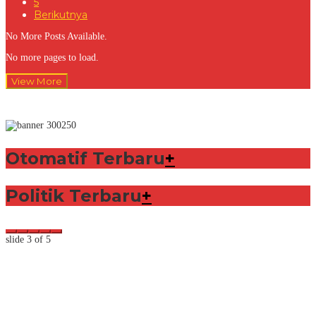
5
Berikutnya
No More Posts Available.
No more pages to load.
View More
Otomatif Terbaru
+
Politik Terbaru
+
slide
3
of 5