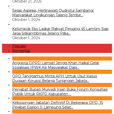
Oktober 21, 2025
Serap Aspirasi, Herlinawati Qudrotul Sambangi
Masyarakat Lingkungan Talang Tembe…
Oktober 1, 2024
Kelompok Eks Laskar Rakyat Pejuang 45 Lamtim Siap
Jaga Sitkamtibmas Jelang Pilka…
Oktober 1, 2024
Populer
Komentar
1
Anggota DPRD Lamsel Jengis Khan Haikal Gelar
Sosialisasi IPWK Ke Masyarakat Dapi…
2
OPD Tanggamus Minta APH Untuk Usut Kasus
Dugaan Korupsi Belanja Tunjangan Jabata…
3
Penjabat Bupati Mulyadi Irsan Buka Forum Konsultasi
Publik Untuk RKPD Kabupaten …
4
Kekosongan Jabatan Definitif Di Beberapa OPD, 15
Pejabat Eselon II Lampung Selat…
5