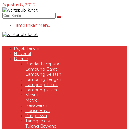
Lewati
Agustus 8, 2026
ke
konten
Tambahkan Menu
Pojok Terkini
Nasional
Daerah
Bandar Lampung
Lampung Barat
Lampung Selatan
Lampung Tengah
Lampung Timur
Lampung Utara
Mesuji
Metro
Pesawaran
Pesisir Barat
Pringsewu
Tanggamus
Tulang Bawang