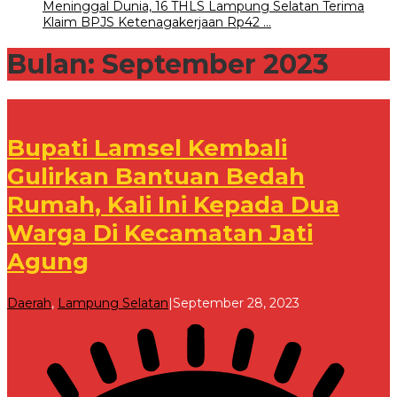
Meninggal Dunia, 16 THLS Lampung Selatan Terima
Klaim BPJS Ketenagakerjaan Rp42 …
Bulan:
September 2023
Bupati Lamsel Kembali
Gulirkan Bantuan Bedah
Rumah, Kali Ini Kepada Dua
Warga Di Kecamatan Jati
Agung
oleh
Daerah
,
Lampung Selatan
|
September 28, 2023
Redaksi