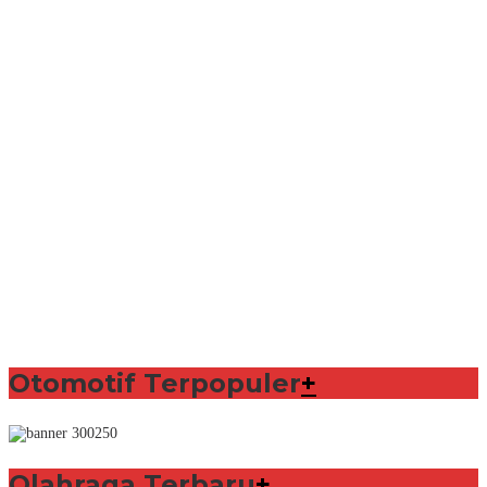
Otomotif Terpopuler
+
Olahraga Terbaru
+