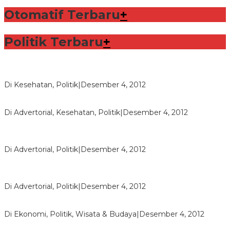
Otomatif Terbaru
+
Politik Terbaru
+
Lorenzo Sabet Penghargaan Khusus dalam Acara FIM
Di Kesehatan, Politik
|
Desember 4, 2012
Seberapa Bahayanya Doping?
Di Advertorial, Kesehatan, Politik
|
Desember 4, 2012
Polri Masih Dalami Pengaduan Mantan Istri Bupati Aceng
Fikri
Di Advertorial, Politik
|
Desember 4, 2012
Bupati Aceng Fikri Minta Maaf Kepada Warga Garut dan
Rakyat Indonesia
Di Advertorial, Politik
|
Desember 4, 2012
Wafid Buka-bukaan Soal Proyek Tender Hambalang
Di Ekonomi, Politik, Wisata & Budaya
|
Desember 4, 2012