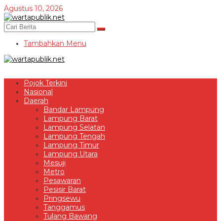
Lewati
Agustus 10, 2026
ke
konten
Tambahkan Menu
Pojok Terkini
Nasional
Daerah
Bandar Lampung
Lampung Barat
Lampung Selatan
Lampung Tengah
Lampung Timur
Lampung Utara
Mesuji
Metro
Pesawaran
Pesisir Barat
Pringsewu
Tanggamus
Tulang Bawang