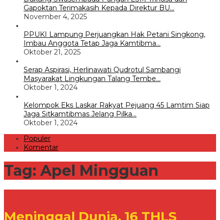
Gapoktan Terimakasih Kepada Direktur BU…
November 4, 2025
PPUKI Lampung Perjuangkan Hak Petani Singkong,
Imbau Anggota Tetap Jaga Kamtibma…
Oktober 21, 2025
Serap Aspirasi, Herlinawati Qudrotul Sambangi
Masyarakat Lingkungan Talang Tembe…
Oktober 1, 2024
Kelompok Eks Laskar Rakyat Pejuang 45 Lamtim Siap
Jaga Sitkamtibmas Jelang Pilka…
Oktober 1, 2024
Populer
Komentar
Tag:
Apel Mingguan
Meninggal Dunia, 16 THLS