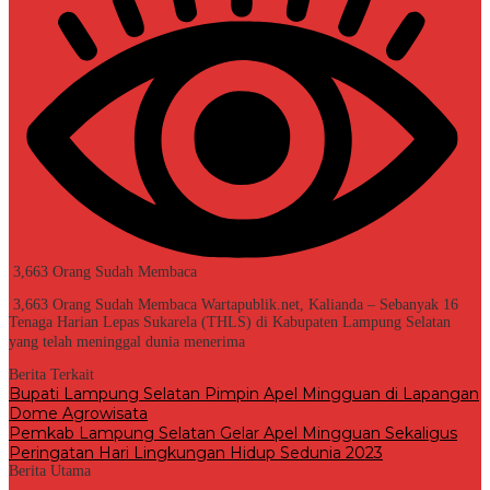
3,663 Orang Sudah Membaca
3,663 Orang Sudah Membaca Wartapublik.net, Kalianda – Sebanyak 16
Tenaga Harian Lepas Sukarela (THLS) di Kabupaten Lampung Selatan
yang telah meninggal dunia menerima
Berita Terkait
Bupati Lampung Selatan Pimpin Apel Mingguan di Lapangan
Dome Agrowisata
Pemkab Lampung Selatan Gelar Apel Mingguan Sekaligus
Peringatan Hari Lingkungan Hidup Sedunia 2023
Berita Utama